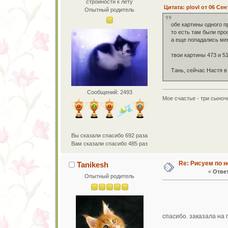
стройности к лету
Цитата: plovl от 06 Сен
Опытный родитель
обе картины одного 
то есть там были пр
а еще попадались ме
твои картины 473 и 5
Тань, сейчас Настя в
Сообщений: 2493
Мое счастье - три сыночк
Вы сказали спасибо 692 раза
Вам сказали спасибо 485 раз
Re: Рисуем по 
Tanikesh
«
Ответ
Опытный родитель
спасибо. заказала на 