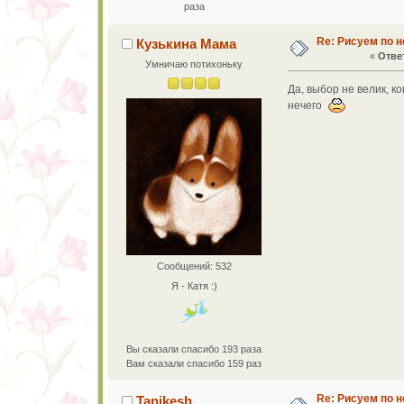
раза
Re: Рисуем по 
Кузькина Мама
«
Ответ
Умничаю потихоньку
Да, выбор не велик, ко
нечего
Сообщений: 532
Я - Катя :)
Вы сказали спасибо 193 раза
Вам сказали спасибо 159 раз
Re: Рисуем по 
Tanikesh