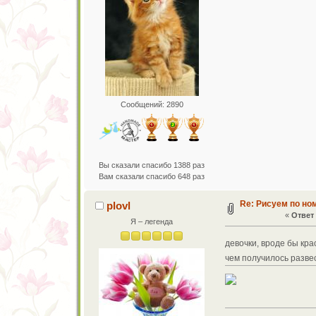
Сообщений: 2890
Вы сказали спасибо 1388 раз
Вам сказали спасибо 648 раз
Re: Рисуем по но
plovl
«
Ответ 
Я – легенда
девочки, вроде бы кр
чем получилось развес