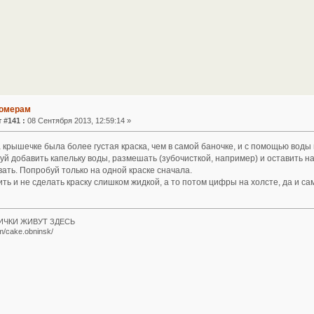
номерам
 #141 :
08 Сентября 2013, 12:59:14 »
 крышечке была более густая краска, чем в самой баночке, и с помощью воды
й добавить капельку воды, размешать (зубочисткой, например) и оставить н
ать. Попробуй только на одной краске сначала.
ь и не сделать краску слишком жидкой, а то потом цифры на холсте, да и са
ИЧКИ ЖИВУТ ЗДЕСЬ
m/cake.obninsk/