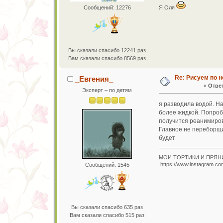
Сообщений: 12276
Я Оля
Вы сказали спасибо 12241 раз
Вам сказали спасибо 8569 раз
Re: Рисуем по 
_Евгения_
«
Ответ
Эксперт – по детям
я разводила водой. На
более жидкой. Попробу
получится реанимиров
Главное не переборщит
будет
МОИ ТОРТИКИ И ПРЯН
https://www.instagram.co
Сообщений: 1545
Вы сказали спасибо 635 раз
Вам сказали спасибо 515 раз