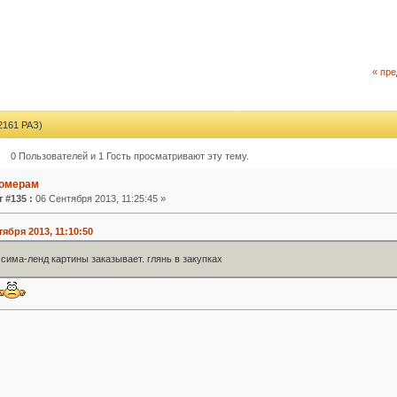
« пр
161 РАЗ)
0 Пользователей и 1 Гость просматривают эту тему.
номерам
 #135 :
06 Сентября 2013, 11:25:45 »
тября 2013, 11:10:50
 сима-ленд картины заказывает. глянь в закупках