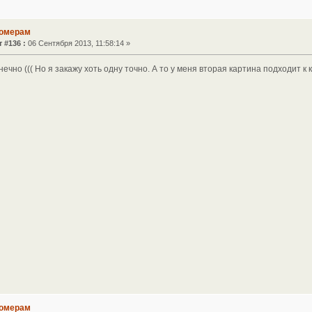
номерам
 #136 :
06 Сентября 2013, 11:58:14 »
нечно ((( Но я закажу хоть одну точно. А то у меня вторая картина подходит к к
номерам