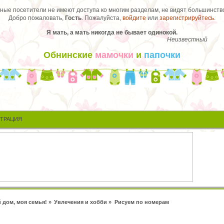
ые посетители не имеют доступа ко многим разделам, не видят большинство
Добро пожаловать,
Гость
. Пожалуйста,
войдите
или
зарегистрируйтесь
.
Я мать, а мать никогда не бывает одинокой.
Неизвестный
Обнинские
мамочки
и
папочки
СТРАЦИЯ
 дом, моя семья!
»
Увлечения и хобби
»
Рисуем по номерам