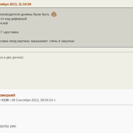
тября 2013, 11:10:50
производителя должны были быть
осто код циферный
нглей
17 +доставка
 сима-ленд картины заказывает. глянь в закупках
а и две дочки))
номерамб
 #139 :
08 Сентября 2013, 08:04:24 »
пробу уже.