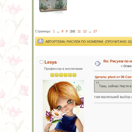
Страницы:
1
...
8
9
[
10
]
11
12
...
27
АВТОР
ТЕМА: РИСУЕМ ПО НОМЕРАМ (ПРОЧИТАНО 152
Re: Рисуем по 
Lesya
«
Ответ
Профессор в воспитании
Цитата: plovl от 06 Сен
Тань, сейчас Настя в
там маленький выбор