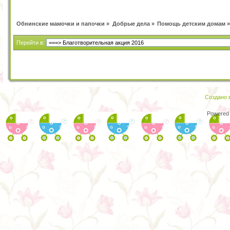
Обнинские мамочки и папочки
»
Добрые дела
»
Помощь детским домам
»
Перейти в:
Создано в
Powered 