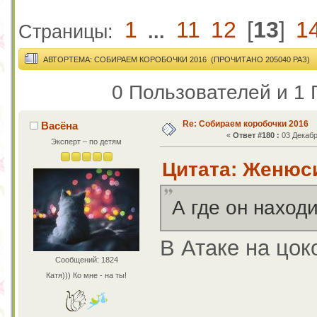
1
11
12
[
13
]
1
Страницы:
...
АВТОР
ТЕМА: СОБИРАЕМ КОРОБОЧКИ 2016 (ПРОЧИТАНО 205040 РАЗ)
0 Пользователей и 1 
Re: Собираем коробочки 2016
Васёна
«
Ответ #180 :
03 Декабр
Эксперт – по детям
Цитата: Женюси
А где он наход
В Атаке на цок
Сообщений: 1824
Катя))) Ко мне - на ты!