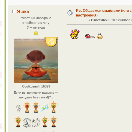
Re: Общаемся смайлами (или с
Яшка
настроения)
Участник марафона
«
Ответ #650 :
20 Сентября 2
стройности к лету
Я – легенда
Сообщений: 16829
Если вы принесли радость —
заходите без стука!(ړײ)