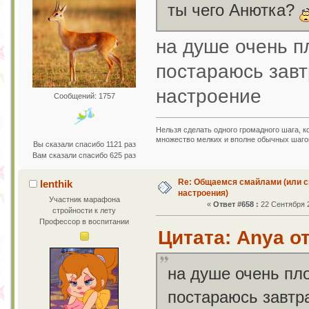
ты чего Анютка?
на душе очень 
постараюсь завт
настроение
Сообщений: 1757
Нельзя сделать одного громадного шага, к
множество мелких и вполне обычных шаго
Вы сказали спасибо 1121 раз
Вам сказали спасибо 625 раз
Re: Общаемся смайлами (или с
lenthik
настроения)
Участник марафона
«
Ответ #658 :
22 Сентября 2
стройности к лету
Профессор в воспитании
Цитата: Anya от
на душе очень п
постараюсь завтр