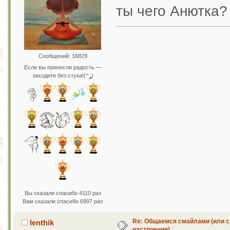
ты чего Анютка
Сообщений: 16829
Если вы принесли радость —
заходите без стука!(ړײ)
Вы сказали спасибо 4110 раз
Вам сказали спасибо 6997 раз
Re: Общаемся смайлами (или с
lenthik
настроения)