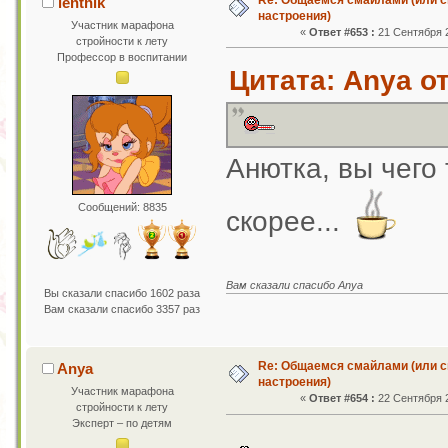
lenthik
настроения)
Участник марафона
«
Ответ #653 :
21 Сентября 2
стройности к лету
Профессор в воспитании
Цитата: Anya от
Анютка, вы чего
Сообщений: 8835
скорее...
Вам сказали спасибо Anya
Вы сказали спасибо 1602 раза
Вам сказали спасибо 3357 раз
Re: Общаемся смайлами (или с
Anya
настроения)
Участник марафона
«
Ответ #654 :
22 Сентября 2
стройности к лету
Эксперт – по детям