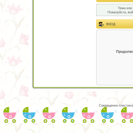
Тема или 
Пожалуйста, во
ВХОД
Продолжи
Сокращенно
пластико