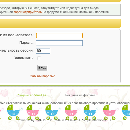
раздел, которую Вы ищете, отсутствует или недоступна для входа.
йдите или
зарегистрируйтесь
на форуме «Обнинские мамочки и папочки».
Имя пользователя:
Пароль:
тельность сессии:
Запомнить:
Забыли пароль?
Создано в VirtualBG
Реклама на форуме
вые стеклопакеты
означают окна, собранные из пластикового профиля и установленного
Powered by SMF 2.0.12
|
SMF © 2006–2011, Simple Machines LLC