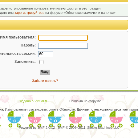
 зарегистрированные пользователи имеют доступ в этот раздел.
йдите или
зарегистрируйтесь
на форуме «Обнинские мамочки и папочки».
Имя пользователя:
Пароль:
тельность сессии:
Запомнить:
Забыли пароль?
Создано в VirtualBG
Реклама на форуме
на:
Изготовление пластиковых окон в Обнинске
. Данные по нескольким десяткам произ
Powered by SMF 2.0.12
|
SMF © 2006–2011, Simple Machines LLC