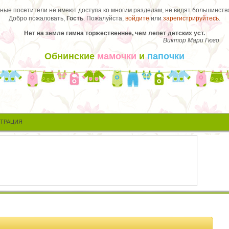
ые посетители не имеют доступа ко многим разделам, не видят большинство
Добро пожаловать,
Гость
. Пожалуйста,
войдите
или
зарегистрируйтесь
.
Нет на земле гимна торжественнее, чем лепет детских уст.
Виктор Мари Гюго
Обнинские
мамочки
и
папочки
СТРАЦИЯ