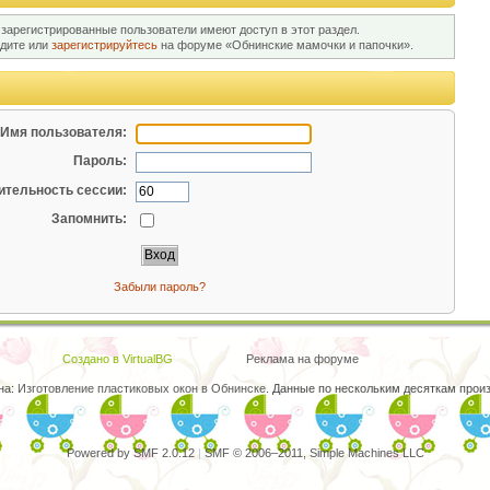
 зарегистрированные пользователи имеют доступ в этот раздел.
йдите или
зарегистрируйтесь
на форуме «Обнинские мамочки и папочки».
Имя пользователя:
Пароль:
тельность сессии:
Запомнить:
Забыли пароль?
Создано в VirtualBG
Реклама на форуме
на:
Изготовление пластиковых окон в Обнинске
. Данные по нескольким десяткам произ
Powered by SMF 2.0.12
|
SMF © 2006–2011, Simple Machines LLC