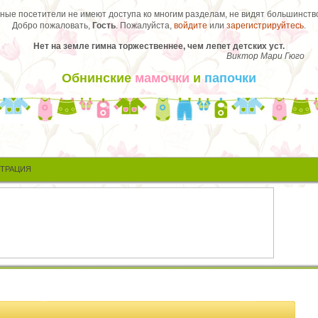
ые посетители не имеют доступа ко многим разделам, не видят большинство
Добро пожаловать,
Гость
. Пожалуйста,
войдите
или
зарегистрируйтесь
.
Нет на земле гимна торжественнее, чем лепет детских уст.
Виктор Мари Гюго
Обнинские
мамочки
и
папочки
СТРАЦИЯ