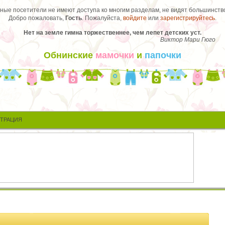
ые посетители не имеют доступа ко многим разделам, не видят большинство
Добро пожаловать,
Гость
. Пожалуйста,
войдите
или
зарегистрируйтесь
.
Нет на земле гимна торжественнее, чем лепет детских уст.
Виктор Мари Гюго
Обнинские
мамочки
и
папочки
СТРАЦИЯ