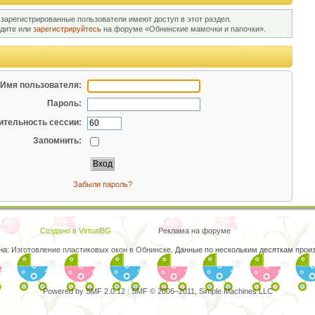
 зарегистрированные пользователи имеют доступ в этот раздел.
йдите или
зарегистрируйтесь
на форуме «Обнинские мамочки и папочки».
Имя пользователя:
Пароль:
тельность сессии:
Запомнить:
Забыли пароль?
Создано в VirtualBG
Реклама на форуме
на:
Изготовление пластиковых окон в Обнинске
. Данные по нескольким десяткам произ
Powered by SMF 2.0.12
|
SMF © 2006–2011, Simple Machines LLC