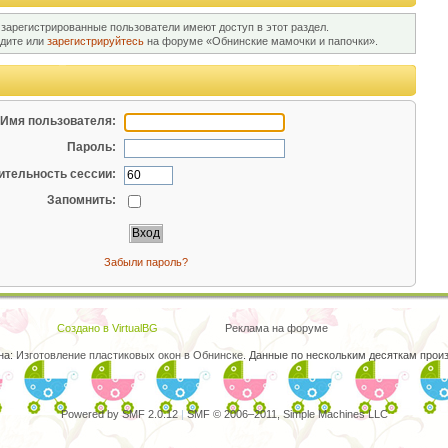
 зарегистрированные пользователи имеют доступ в этот раздел.
йдите или
зарегистрируйтесь
на форуме «Обнинские мамочки и папочки».
Имя пользователя:
Пароль:
тельность сессии:
Запомнить:
Забыли пароль?
Создано в VirtualBG
Реклама на форуме
на:
Изготовление пластиковых окон в Обнинске
. Данные по нескольким десяткам произ
Powered by SMF 2.0.12
|
SMF © 2006–2011, Simple Machines LLC