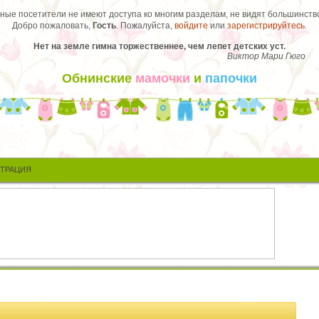
ые посетители не имеют доступа ко многим разделам, не видят большинство
Добро пожаловать,
Гость
. Пожалуйста,
войдите
или
зарегистрируйтесь
.
Нет на земле гимна торжественнее, чем лепет детских уст.
Виктор Мари Гюго
Обнинские
мамочки
и
папочки
СТРАЦИЯ