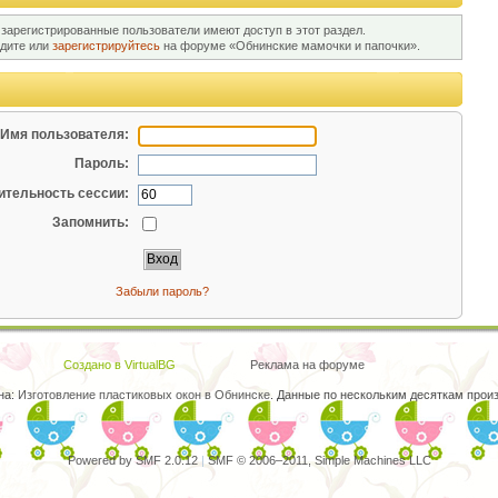
 зарегистрированные пользователи имеют доступ в этот раздел.
йдите или
зарегистрируйтесь
на форуме «Обнинские мамочки и папочки».
Имя пользователя:
Пароль:
тельность сессии:
Запомнить:
Забыли пароль?
Создано в VirtualBG
Реклама на форуме
на:
Изготовление пластиковых окон в Обнинске
. Данные по нескольким десяткам произ
Powered by SMF 2.0.12
|
SMF © 2006–2011, Simple Machines LLC