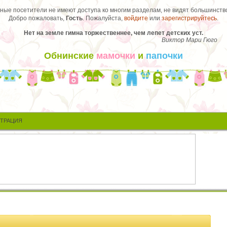
ые посетители не имеют доступа ко многим разделам, не видят большинство
Добро пожаловать,
Гость
. Пожалуйста,
войдите
или
зарегистрируйтесь
.
Нет на земле гимна торжественнее, чем лепет детских уст.
Виктор Мари Гюго
Обнинские
мамочки
и
папочки
СТРАЦИЯ