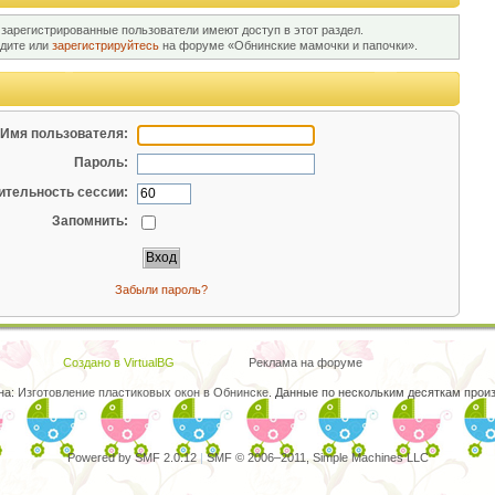
 зарегистрированные пользователи имеют доступ в этот раздел.
йдите или
зарегистрируйтесь
на форуме «Обнинские мамочки и папочки».
Имя пользователя:
Пароль:
тельность сессии:
Запомнить:
Забыли пароль?
Создано в VirtualBG
Реклама на форуме
на:
Изготовление пластиковых окон в Обнинске
. Данные по нескольким десяткам произ
Powered by SMF 2.0.12
|
SMF © 2006–2011, Simple Machines LLC