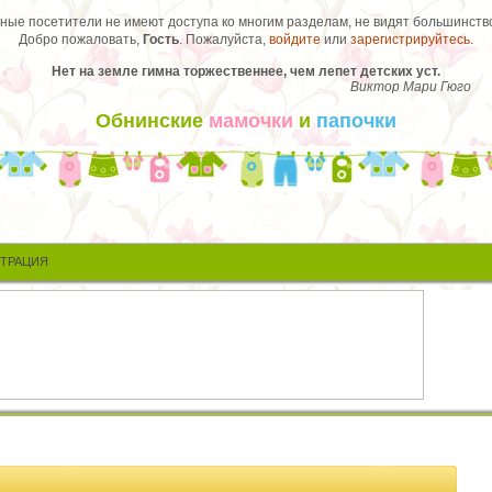
ые посетители не имеют доступа ко многим разделам, не видят большинство
Добро пожаловать,
Гость
. Пожалуйста,
войдите
или
зарегистрируйтесь
.
Нет на земле гимна торжественнее, чем лепет детских уст.
Виктор Мари Гюго
Обнинские
мамочки
и
папочки
СТРАЦИЯ