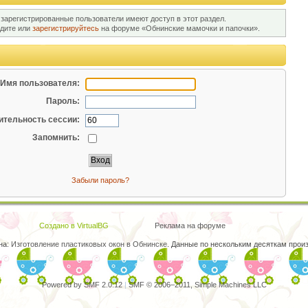
 зарегистрированные пользователи имеют доступ в этот раздел.
йдите или
зарегистрируйтесь
на форуме «Обнинские мамочки и папочки».
Имя пользователя:
Пароль:
тельность сессии:
Запомнить:
Забыли пароль?
Создано в VirtualBG
Реклама на форуме
на:
Изготовление пластиковых окон в Обнинске
. Данные по нескольким десяткам произ
Powered by SMF 2.0.12
|
SMF © 2006–2011, Simple Machines LLC