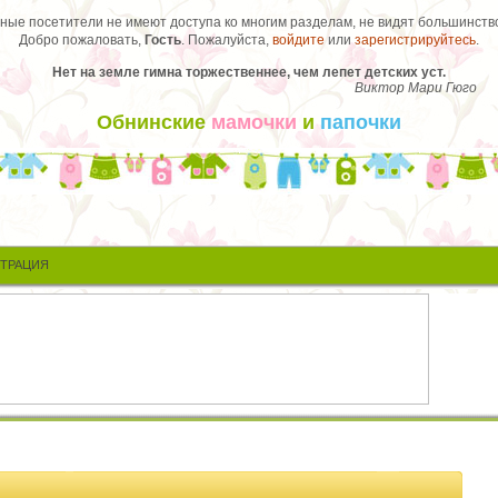
ые посетители не имеют доступа ко многим разделам, не видят большинство
Добро пожаловать,
Гость
. Пожалуйста,
войдите
или
зарегистрируйтесь
.
Нет на земле гимна торжественнее, чем лепет детских уст.
Виктор Мари Гюго
Обнинские
мамочки
и
папочки
СТРАЦИЯ