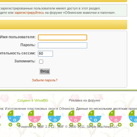
 зарегистрированные пользователи имеют доступ в этот раздел.
йдите или
зарегистрируйтесь
на форуме «Обнинские мамочки и папочки».
Имя пользователя:
Пароль:
тельность сессии:
Запомнить:
Забыли пароль?
Создано в VirtualBG
Реклама на форуме
на:
Изготовление пластиковых окон в Обнинске
. Данные по нескольким десяткам произ
Powered by SMF 2.0.12
|
SMF © 2006–2011, Simple Machines LLC