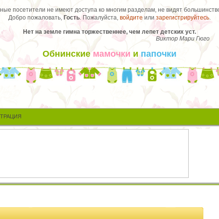
ые посетители не имеют доступа ко многим разделам, не видят большинство
Добро пожаловать,
Гость
. Пожалуйста,
войдите
или
зарегистрируйтесь
.
Нет на земле гимна торжественнее, чем лепет детских уст.
Виктор Мари Гюго
Обнинские
мамочки
и
папочки
СТРАЦИЯ