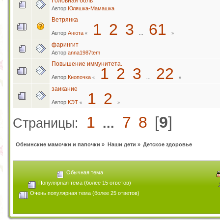
Головная боль
Автор
Юляшка-Мамашка
Ветрянка
1
2
3
61
Автор
Анюта
«
...
»
фарингит
Автор
anna1987tem
Повышение иммунитета.
1
2
3
22
Автор
Кнопочка
«
...
»
заикание
1
2
Автор
КЭТ
«
»
1
7
8
[
9
]
Страницы:
...
Обнинские мамочки и папочки
»
Наши дети
»
Детское здоровье
Обычная тема
Популярная тема (более 15 ответов)
Очень популярная тема (более 25 ответов)