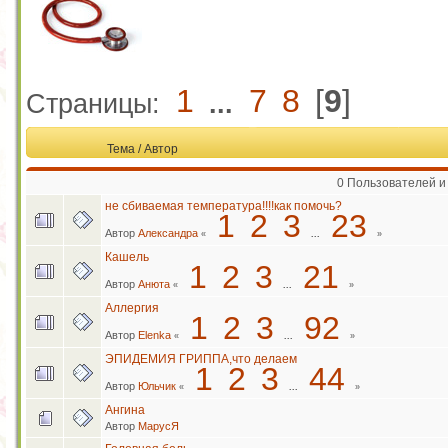
1
7
8
[
9
]
Страницы:
...
Тема
/
Автор
0 Пользователей и
не сбиваемая температура!!!!как помочь?
1
2
3
23
Автор
Александра
«
...
»
Кашель
1
2
3
21
Автор
Анюта
«
...
»
Аллергия
1
2
3
92
Автор
Elenka
«
...
»
ЭПИДЕМИЯ ГРИППА,что делаем
1
2
3
44
Автор
Юльчик
«
...
»
Ангина
Автор
МарусЯ