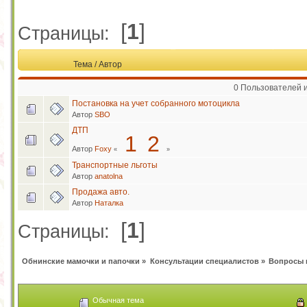
[
1
]
Страницы:
Тема
/
Автор
0 Пользователей и
Постановка на учет собранного мотоцикла
Автор
SBO
ДТП
1
2
Автор
Foxy
«
»
Транспортные льготы
Автор
anatolna
Продажа авто.
Автор
Наталка
[
1
]
Страницы:
Обнинские мамочки и папочки
»
Консультации специалистов
»
Вопросы 
Обычная тема