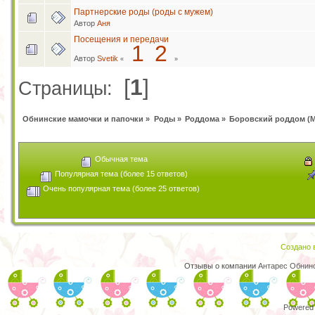
Партнерские роды (роды с мужем)
Автор
Аня
Посещения и передачи
1
2
Автор
Svetik
«
»
[
1
]
Страницы:
Обнинские мамочки и папочки
»
Роды
»
Роддома
»
Боровский роддом
(
Обычная тема
Популярная тема (более 15 ответов)
Очень популярная тема (более 25 ответов)
Создано в
Отзывы о компании
Антарес Обнин
Powered 