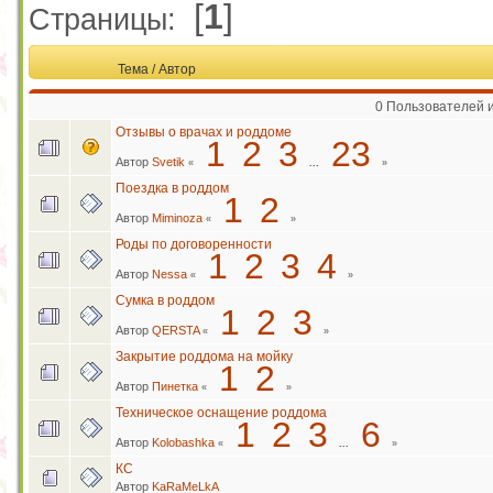
[
1
]
Страницы:
Тема
/
Автор
0 Пользователей и
Отзывы о врачах и роддоме
1
2
3
23
Автор
Svetik
«
...
»
Поездка в роддом
1
2
Автор
Miminoza
«
»
Роды по договоренности
1
2
3
4
Автор
Nessa
«
»
Сумка в роддом
1
2
3
Автор
QERSTA
«
»
Закрытие роддома на мойку
1
2
Автор
Пинетка
«
»
Техническое оснащение роддома
1
2
3
6
Автор
Kolobashka
«
...
»
КС
Автор
KaRaMeLkA