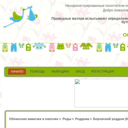
Незарегистрированные посетители не 
Добро пожалов
Праведные матери испытывают определенное
бут
О
НАЧАЛО
ПОМОЩЬ
КАЛЕНДАРЬ
ВХОД
РЕГИСТРАЦИЯ
Обнинские мамочки и папочки
»
Роды
»
Роддома
»
Боровский роддом
(