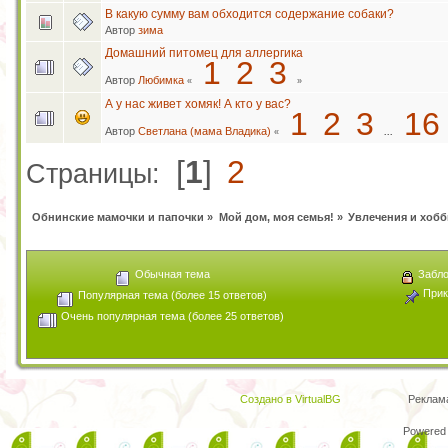
В какую сумму вам обходится содержание собаки?
Автор
зима
Домашний питомец для аллергика
1
2
3
Автор
Любимка
«
»
А у нас живет хомяк! А кто у вас?
1
2
3
16
Автор
Светлана (мама Владика)
«
...
[
1
]
2
Страницы:
Обнинские мамочки и папочки
»
Мой дом, моя семья!
»
Увлечения и хобб
Обычная тема
Забло
Прик
Популярная тема (более 15 ответов)
Очень популярная тема (более 25 ответов)
Создано в VirtualBG
Реклам
Powered 