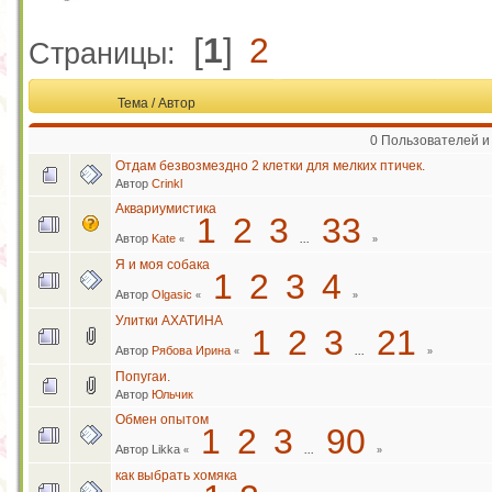
[
1
]
2
Страницы:
Тема
/
Автор
0 Пользователей и
Отдам безвозмездно 2 клетки для мелких птичек.
Автор
Crinkl
Аквариумистика
1
2
3
33
Автор
Kate
«
...
»
Я и моя собака
1
2
3
4
Автор
Olgasic
«
»
Улитки АХАТИНА
1
2
3
21
Автор
Рябова Ирина
«
...
»
Попугаи.
Автор
Юльчик
Обмен опытом
1
2
3
90
Автор Likka
«
...
»
как выбрать хомяка