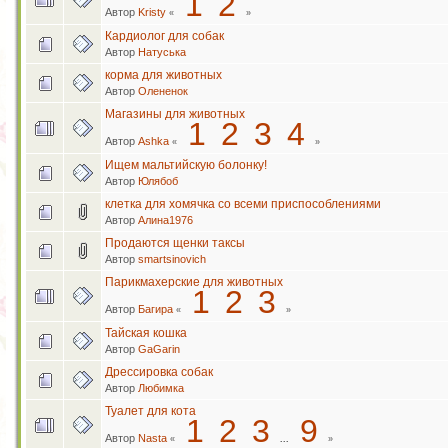
1
2
Автор
Kristy
«
»
Кардиолог для собак
Автор
Натуська
корма для животных
Автор
Олененок
Магазины для животных
1
2
3
4
Автор
Ashka
«
»
Ищем мальтийскую болонку!
Автор
Юлябоб
клетка для хомячка со всеми приспособлениями
Автор
Алина1976
Продаются щенки таксы
Автор
smartsinovich
Парикмахерские для животных
1
2
3
Автор
Багира
«
»
Тайская кошка
Автор
GaGarin
Дрессировка собак
Автор
Любимка
Туалет для кота
1
2
3
9
Автор
Nasta
«
...
»