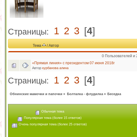
1
2
3
[
4
]
Страницы:
Тема
/
Автор
0 Пользователей и 
«Прямая линия» с президентом 07 июня‍ 2018г
Автор
курбанова алина
1
2
3
[
4
]
Страницы:
Обнинские мамочки и папочки
»
Болталка - флудилка
»
Беседка
Обычная тема
Популярная тема (более 15 ответов)
Очень популярная тема (более 25 ответов)