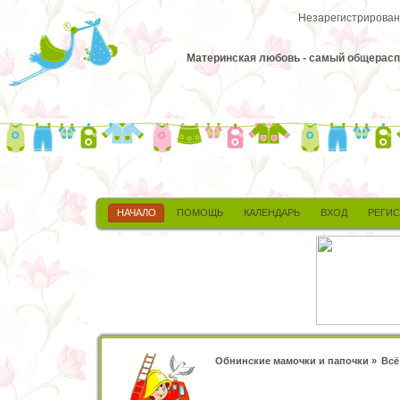
Незарегистрированн
Материнская любовь - самый общераспр
НАЧАЛО
ПОМОЩЬ
КАЛЕНДАРЬ
ВХОД
РЕГИ
Обнинские мамочки и папочки
»
Всё