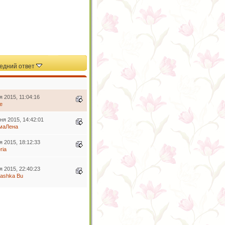
едний ответ
я 2015, 11:04:16
e
ня 2015, 14:42:01
маЛена
я 2015, 18:12:33
eria
я 2015, 22:40:23
tashka Bu