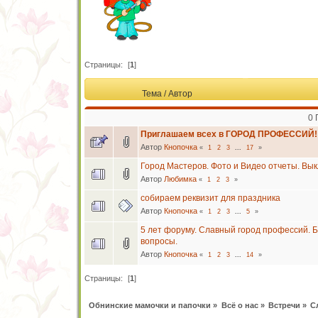
Страницы:
[
1
]
Тема
/
Автор
0 
Приглашаем всех в ГОРОД ПРОФЕССИЙ!!!
Автор
Кнопочка
«
1
2
3
...
17
»
Город Мастеров. Фото и Видео отчеты. Вы
Автор
Любимка
«
1
2
3
»
собираем реквизит для праздника
Автор
Кнопочка
«
1
2
3
...
5
»
5 лет форуму. Славный город профессий. 
вопросы.
Автор
Кнопочка
«
1
2
3
...
14
»
Страницы:
[
1
]
Обнинские мамочки и папочки
»
Всё о нас
»
Встречи
»
С