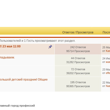
Ответов
/
Просмотров
Посл
Пользователей и 1 Гость просматривают этот раздел.
 23 мая 11:00
242 Ответов
25 Ма
от
Kat
95714 Просмотров
кладываем.
44 Ответов
24 Ию
от
ма
31282 Просмотров
72 Ответов
23 Ма
от
eff
39202 Просмотров
Большой детский праздник! Общие
195 Ответов
22 Ма
от
Na
95365 Просмотров
лавный город профессий