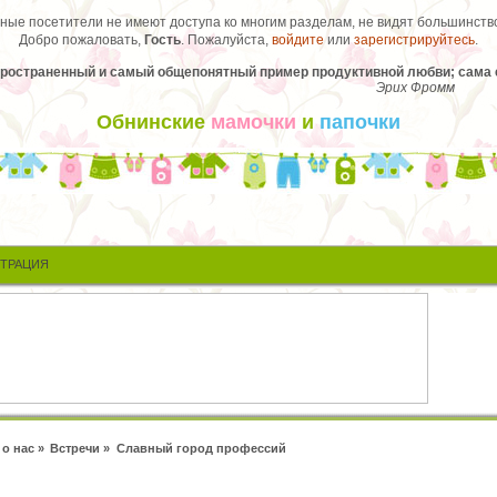
ые посетители не имеют доступа ко многим разделам, не видят большинство
Добро пожаловать,
Гость
. Пожалуйста,
войдите
или
зарегистрируйтесь
.
остраненный и самый общепонятный пример продуктивной любви; сама ее
Эрих Фромм
Обнинские
мамочки
и
папочки
СТРАЦИЯ
 о нас
»
Встречи
»
Славный город профессий