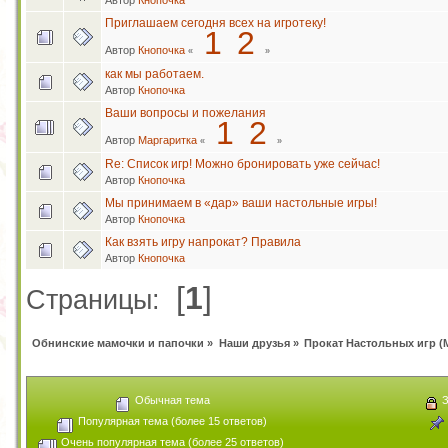
Автор
Кнопочка
Приглашаем сегодня всех на игротеку!
1
2
Автор
Кнопочка
«
»
как мы работаем.
Автор
Кнопочка
Ваши вопросы и пожелания
1
2
Автор
Маргаритка
«
»
Re: Список игр! Можно бронировать уже сейчас!
Автор
Кнопочка
Мы принимаем в «дар» ваши настольные игры!
Автор
Кнопочка
Как взять игру напрокат? Правила
Автор
Кнопочка
[
1
]
Страницы:
Обнинские мамочки и папочки
»
Наши друзья
»
Прокат Настольных игр
(
Обычная тема
З
Популярная тема (более 15 ответов)
Очень популярная тема (более 25 ответов)