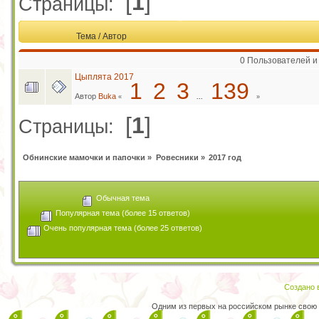
[
1
]
Страницы:
Тема
/
Автор
0 Пользователей и
Цыплята 2017
1
2
3
139
Автор
Buka
«
...
»
[
1
]
Страницы:
Обнинские мамочки и папочки
»
Ровесники
»
2017 год
Обычная тема
Популярная тема (более 15 ответов)
Очень популярная тема (более 25 ответов)
Создано в
Одним из первых на российском рынке свою