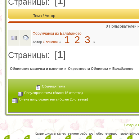
[
1
]
Страницы:
Тема
/
Автор
0 Пользователей и
Форумчанки из Балабаново
1
2
3
Автор
Олененок
«
»
[
1
]
Страницы:
Обнинские мамочки и папочки
»
Окрестности Обнинска
»
Балабаново
Обычная тема
Популярная тема (более 15 ответов)
Очень популярная тема (более 25 ответов)
Создано в
Какие фирмы качественнее работают, обеспечивают гарантийно