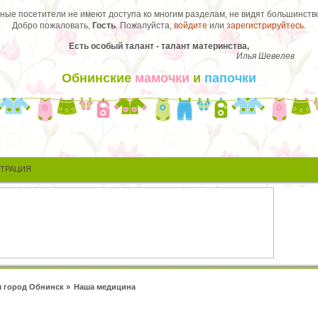
ые посетители не имеют доступа ко многим разделам, не видят большинство
Добро пожаловать,
Гость
. Пожалуйста,
войдите
или
зарегистрируйтесь
.
Есть особый талант - талант материнства,
Илья Шевелев
Обнинские
мамочки
и
папочки
СТРАЦИЯ
 город Обнинск
»
Наша медицина