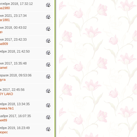
нтября 2018, 17:32:12
на1980
ня 2021, 23:17:34
ar1881
ня 2018, 00:43:02
go
ня 2017, 23:42:33
na909
ября 2018, 21:42:50
ня 2017, 15:35:48
ramel
враля 2018, 09:53:06
дуга
я 2017, 22:45:56
DY LAKO
ября 2018, 13:34:35
иника №1
кабря 2017, 16:07:35
ия89
ября 2019, 16:23:49
лорес