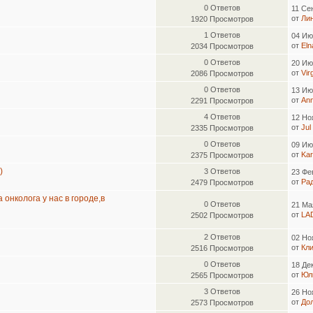
0 Ответов
11 Се
от
Ли
1920 Просмотров
1 Ответов
04 Ию
от
Eln
2034 Просмотров
0 Ответов
20 Ию
от
Vir
2086 Просмотров
0 Ответов
13 Ию
от
An
2291 Просмотров
4 Ответов
12 Но
от
Jul
2335 Просмотров
0 Ответов
09 Ию
от
Ka
2375 Просмотров
)
3 Ответов
23 Фе
от
Ра
2479 Просмотров
онколога у нас в городе,в
0 Ответов
21 Ма
от
LA
2502 Просмотров
2 Ответов
02 Но
от
Кл
2516 Просмотров
0 Ответов
18 Де
от
Юл
2565 Просмотров
3 Ответов
26 Но
от
До
2573 Просмотров