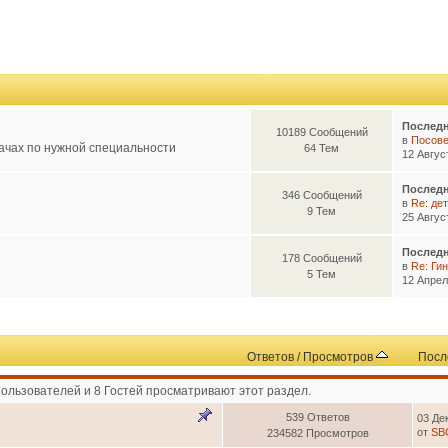
Последн
10189 Сообщений
в
Посовет
ачах по нужной специальности
64 Тем
12 Авгус
Последн
346 Сообщений
в
Re: де
9 Тем
25 Авгус
Последн
178 Сообщений
в
Re: Гин
5 Тем
12 Апрел
Ответов
/
Просмотров
Посл
Пользователей и 8 Гостей просматривают этот раздел.
539 Ответов
03 Де
от
SB
234582 Просмотров