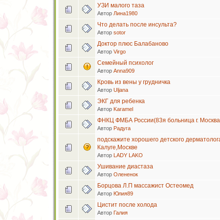
УЗИ малого таза
Автор
Лина1980
Что делать после инсульта?
Автор
sotor
Доктор плюс Балабаново
Автор
Virgo
Семейный психолог
Автор
Anna909
Кровь из вены у грудничка
Автор
Uljana
ЭКГ для ребенка
Автор
Karamel
ФНКЦ ФМБА России(83я больница г. Москва
Автор
Радуга
подскажите хорошего детского дерматолога 
Калуге,Москве
Автор
LADY LAKO
Ушивание диастаза
Автор
Олененок
Борцова Л.П массажист Остеомед
Автор
Юлия89
Цистит после холода
Автор
Галия