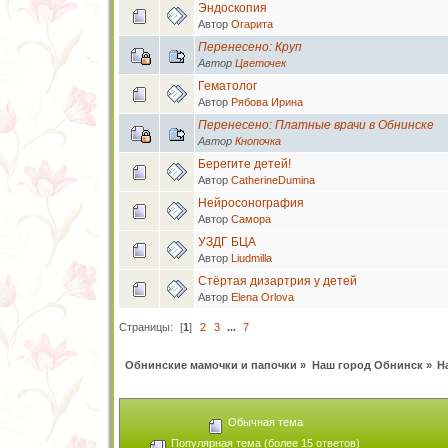
Эндоскопия
Автор
Огарита
Перенесено: Круп
Автор
Цветочек
Гематолог
Автор
Рябова Ирина
Перенесено: Платные врачи в Обнинске
Автор
Кнопочка
Берегите детей!
Автор
CatherineDumina
Нейросонография
Автор
Самора
УЗДГ БЦА
Автор
Liudmilla
Стёртая дизартрия у детей
Автор
Elena Orlova
Страницы:
[
1
]
2
3
...
7
Обнинские мамочки и папочки
»
Наш город Обнинск
»
Н
Обычная тема
Популярная тема (более 15 ответов)