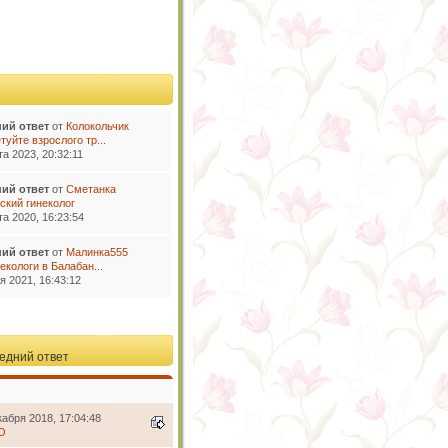
ий ответ
от
Колокольчик
уйте взрослого тр...
та 2023, 20:32:11
ий ответ
от
Сметанка
тский гинеколог
та 2020, 16:23:54
ий ответ
от
Малинка555
екологи в Балабан...
я 2021, 16:43:12
едний ответ
кабря 2018, 17:04:48
O