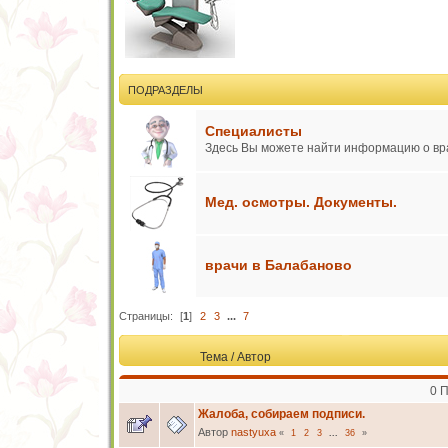
ПОДРАЗДЕЛЫ
Специалисты
Здесь Вы можете найти информацию о вр
Мед. осмотры. Документы.
врачи в Балабаново
Страницы:
[
1
]
2
3
...
7
Тема
/
Автор
0 
Жалоба, собираем подписи.
Автор
nastyuxa
«
1
2
3
...
36
»