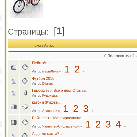
[
1
]
Страницы:
Тема
/
Автор
0 Пользователей и
Пейнтбол
1
2
Автор
мамаЛена
«
»
Футбол 2016
Автор
Dikruts
Гироскутер. Все о нем. Отзывы.
Автор
Кудряшка
каток в Жукове...
1
2
3
Автор
Алена и К
«
»
Байк-слет в Малоярославце
1
2
3
4
Автор
Чайничек-С-Крышечкой
«
»
А где же охота?...