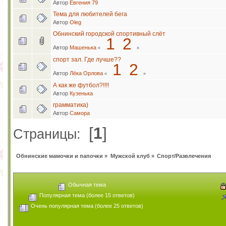
Автор
Евгения 79
Тема для любителей бега
Автор
Oleg
Обнинский городской спортивный слёт
1
2
Автор
Машенька
«
»
спорт зал. Где лучше??
1
2
Автор
Лёка Орлова
«
»
А как же футбол?!!!!
Автор
Кузенька
грамматика)
Автор
Самора
[
1
]
Страницы:
Обнинские мамочки и папочки
»
Мужской клуб
»
Спорт/Развлечения
Обычная тема
Популярная тема (более 15 ответов)
Очень популярная тема (более 25 ответов)