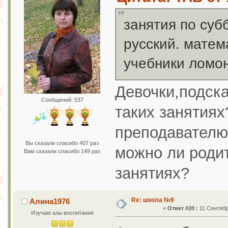
занятия по суб
русский. матем
учебники ломо
Девочки,подска
Сообщений: 537
таких занятиях
преподавателю
Вы сказали спасибо 407 раз
можно ли роди
Вам сказали спасибо 149 раз
занятиях?
Re: школа №9
Алина1976
«
Ответ #20 :
11 Сентября
Изучаю азы воспитания