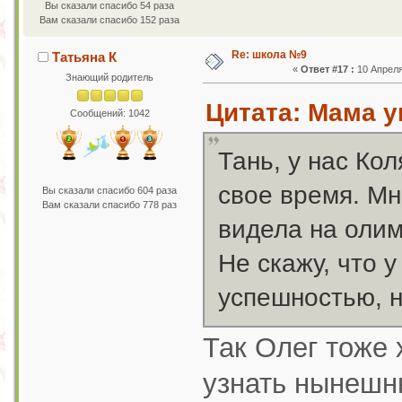
Вы сказали спасибо 54 раза
Вам сказали спасибо 152 раза
Re: школа №9
Татьяна К
«
Ответ #17 :
10 Апреля 
Знающий родитель
Цитата: Мама ум
Сообщений: 1042
Тань, у нас Кол
свое время. Мн
Вы сказали спасибо 604 раза
Вам сказали спасибо 778 раз
видела на олим
Не скажу, что 
успешностью, но
Так Олег тоже 
узнать нынешн