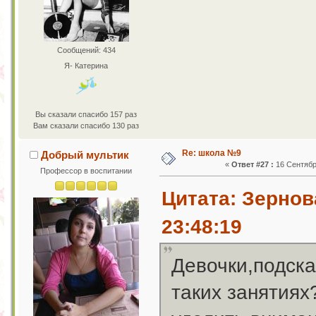
Сообщений: 434
Я- Катерина
Вы сказали спасибо 157 раз
Вам сказали спасибо 130 раз
Re: школа №9
Добрый мультик
«
Ответ #27 :
16 Сентября
Профессор в воспитании
Цитата: Зернов
23:48:19
Девочки,подска
таких занятиях