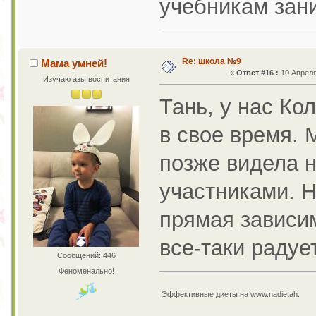
учебникам зани
Re: школа №9
Мама умней!
«
Ответ #16 :
10 Апреля 
Изучаю азы воспитания
Тань, у нас Ко
в свое время. 
позже видела 
участниками. Н
прямая зависим
все-таки радует
Сообщений: 446
Феноменально!
Эффективные диеты на www.nadietah.