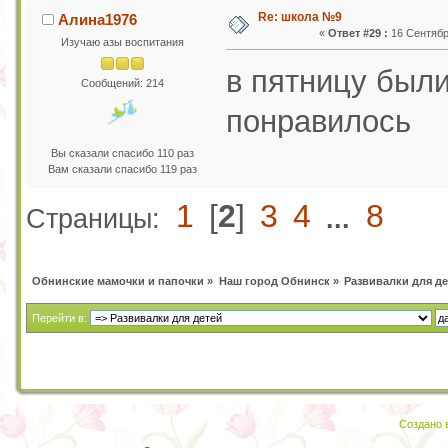
Re: школа №9
Алина1976
«
Ответ #29 :
16 Сентября
Изучаю азы воспитания
в пятницу были
Сообщений: 214
понравилось
Вы сказали спасибо 110 раз
Вам сказали спасибо 119 раз
1
[
2
]
3
4
8
Страницы:
...
Обнинские мамочки и папочки
»
Наш город Обнинск
»
Развивалки для де
Перейти в:
Создано в