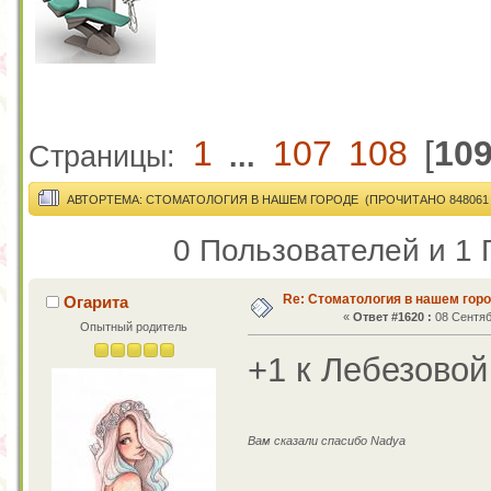
1
107
108
[
10
Страницы:
...
АВТОР
ТЕМА: СТОМАТОЛОГИЯ В НАШЕМ ГОРОДЕ (ПРОЧИТАНО 848061 
0 Пользователей и 1 
Re: Стоматология в нашем гор
Огарита
«
Ответ #1620 :
08 Сентяб
Опытный родитель
+1 к Лебезовой
Вам сказали спасибо Nadya