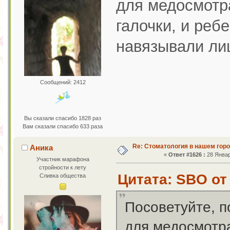
для медосмотр
галочки, и реб
навязывали лиш
Сообщений: 2412
Вы сказали спасибо 1828 раз
Вам сказали спасибо 633 раза
Re: Стоматология в нашем гор
Аника
«
Ответ #1626 :
28 Январ
Участник марафона
стройности к лету
Цитата: SBO от 
Сливка общества
Посоветуйте, п
для медосмотра