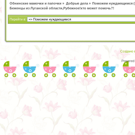
Обнинские мамочки и папочки
»
Добрые дела
»
Поможем нуждающимся
(
Беженцы из Луганской области,Рубежное!кто может помочь?!
Перейти в:
Создано в
Powered 