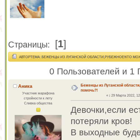
[
1
]
Страницы:
АВТОР
ТЕМА: БЕЖЕНЦЫ ИЗ ЛУГАНСКОЙ ОБЛАСТИ,РУБЕЖНОЕ!КТО МОЖ
0 Пользователей и 1 
Беженцы из Луганской области
Аника
помочь?!
Участник марафона
«
:
29 Марта 2022, 12
стройности к лету
Сливка общества
Девочки,если ес
потеряли кров!
В выходные буд