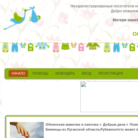
Незарегистрированные посетители не 
Добро пожалов
Матери знают 
О
НАЧАЛО
ПОМОЩЬ
КАЛЕНДАРЬ
ВХОД
РЕГИСТРАЦИЯ
Обнинские мамочки и папочки
»
Добрые дела
»
Пом
Беженцы из Луганской области,Рубежное!кто может 