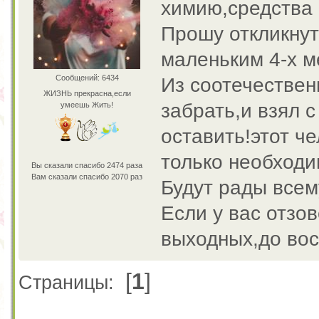
химию,средства 
Прошу откликнут
маленьким 4-х м
Сообщений: 6434
Из соотечествен
ЖИЗНЬ прекрасна,если
забрать,и взял с
умеешь Жить!
оставить!этот че
только необходим
Вы сказали спасибо 2474 раза
Вам сказали спасибо 2070 раз
Будут рады всем
Если у вас отзо
выходных,до во
[
1
]
Страницы: