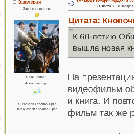
Re: Музей истории города Обни
Кавалерия
«
Ответ #11 :
10 Февраля
Заинтересовался
Цитата: Кнопочк
К 60-летию Обн
вышла новая кн
На презентаци
Сообщений: 6
Активный ждун
видеофильм об
и книга. И повт
Вы сказали спасибо 1 раз
Вам сказали спасибо 5 раз
фильм так же р