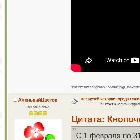
Вам сказали спасибо Клеопатр@, мамаЛе
Re: Музей истории города Обни
АленькийЦветок
«
Ответ #12 :
25 Февраля
Всегда в теме
Цитата: Кнопочк
С 1 февраля по 3