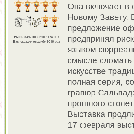
Она включает в 
Новому Завету. 
предложение оф
предпринял рис
Вы сказали спасибо 4170 раз
Вам сказали спасибо 5089 раз
языком сюрреали
смысле сломать
искусстве тради
полная серия, с
гравюр Сальвадо
прошлого столет
Выставка продли
17 февраля выс