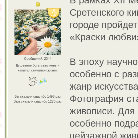
В рамках XII 
Сретенского к
городе пройде
«Краски любви
В эпоху научно
Сообщений: 2344
Душевное богатство жены -
капитал семейной жизни!
особенно с ра
жанр искусства
Фотография ст
Вы сказали спасибо 1498 раз
Вам сказали спасибо 1270 раз
живописи. Для
особенно подра
пейзажной жив