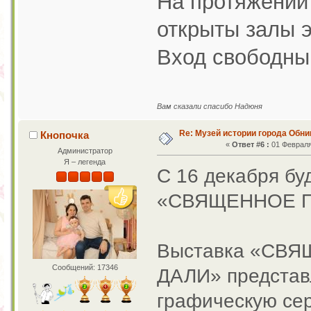
На протяжении
открыты залы э
Вход свободны
Вам сказали спасибо Надюня
Re: Музей истории города Обни
Кнопочка
«
Ответ #6 :
01 Февраля 
Администратор
Я – легенда
С 16 декабря бу
«СВЯЩЕННОЕ П
Выставка «СВ
Сообщений: 17346
ДАЛИ» представ
графическую сер