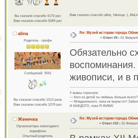
Вам сказали спасибо alina, Умница :), MaLi
Вы сказали спасибо 4170 раз
Вам сказали спасибо 5089 раз
Re: Музей истории города Обни
alina
«
Ответ #9 :
01 Февраля 
Родитель - профи
Обязательно сх
воспоминания. 
Сообщений: 3591
живописи, и в 
У мамы спросили:
— Кого из детей ты любишь больше всего?
Вы сказали спасибо 1013 раза
— Младшенького, пока не вырастет! Заболе
Вам сказали спасибо 1076 раз
И КАЖДОГО, пока Я ЖИВА!
Re: Музей истории города Обни
Женечка
«
Ответ #10 :
02 Февраля
Организаторы новогоднего
марафона
Опытный родитель