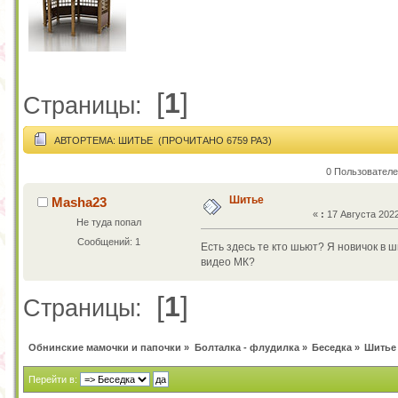
[
1
]
Страницы:
АВТОР
ТЕМА: ШИТЬЕ (ПРОЧИТАНО 6759 РАЗ)
0 Пользователе
Шитье
Masha23
«
:
17 Августа 2022
Не туда попал
Сообщений: 1
Есть здесь те кто шьют? Я новичок в ш
видео МК?
[
1
]
Страницы:
Обнинские мамочки и папочки
»
Болталка - флудилка
»
Беседка
»
Шитье
Перейти в: