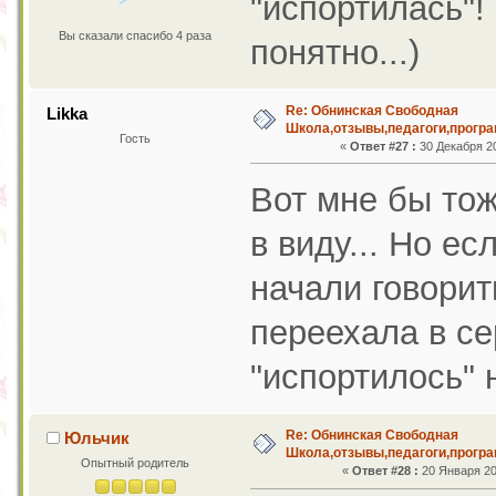
"испортилась"!
Вы сказали спасибо 4 раза
понятно...)
Re: Обнинская Свободная
Likka
Школа,отзывы,педагоги,програ
Гость
«
Ответ #27 :
30 Декабря 20
Вот мне бы тож
в виду... Но ес
начали говорит
переехала в се
"испортилось" 
Re: Обнинская Свободная
Юльчик
Школа,отзывы,педагоги,програ
Опытный родитель
«
Ответ #28 :
20 Января 201