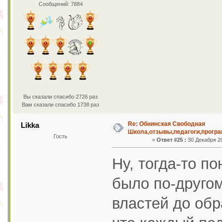
Сообщений: 7884
Вы сказали спасибо 2726 раз
Вам сказали спасибо 1738 раз
Re: Обнинская Свободная
Likka
Школа,отзывы,педагоги,програ
Гость
«
Ответ #25 :
30 Декабря 20
Ну, тогда-то п
было по-другом
властей до обр