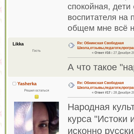
спокойная, дети
воспитателя на 
общем мне всё 
Re: Обнинская Свободная
Likka
Школа,отзывы,педагоги,програ
Гость
«
Ответ #16 :
27 Декабря 20
А что такое "н
Re: Обнинская Свободная
Yasherka
Школа,отзывы,педагоги,програ
Решил остаться
«
Ответ #17 :
28 Декабря 20
Народная культ
курса "Истоки 
исконно русски