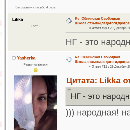
Вы сказали спасибо 4 раза
Re: Обнинская Свободная
Likka
Школа,отзывы,педагоги,програ
Гость
«
Ответ #20 :
29 Декабря 20
НГ - это народ
Re: Обнинская Свободная
Yasherka
Школа,отзывы,педагоги,програ
Решил остаться
«
Ответ #21 :
29 Декабря 20
Цитата: Likka о
НГ - это народ
))) народная! н