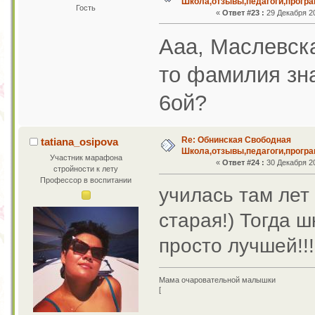
Школа,отзывы,педагоги,програ
Гость
«
Ответ #23 :
29 Декабря 20
Ааа, Маслевска
то фамилия зн
6ой?
Re: Обнинская Свободная
tatiana_osipova
Школа,отзывы,педагоги,програ
Участник марафона
«
Ответ #24 :
30 Декабря 20
стройности к лету
Профессор в воспитании
училась там лет 
старая!) Тогда ш
просто лучшей!!
Мама очаровательной малышки
[