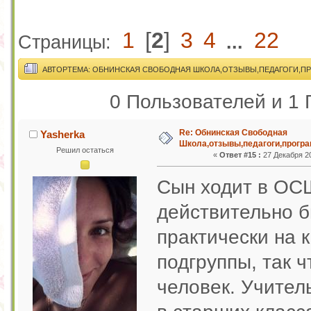
1
[
2
]
3
4
22
Страницы:
...
АВТОР
ТЕМА: ОБНИНСКАЯ СВОБОДНАЯ ШКОЛА,ОТЗЫВЫ,ПЕДАГОГИ,ПРО
0 Пользователей и 1 
Re: Обнинская Свободная
Yasherka
Школа,отзывы,педагоги,програ
Решил остаться
«
Ответ #15 :
27 Декабря 20
Сын ходит в ОСШ
действительно б
практически на 
подгруппы, так 
человек. Учител