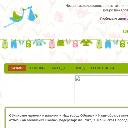
Незарегистрированные посетители не 
Добро пожалов
Любимым аромат
О
НАЧАЛО
ПОМОЩЬ
КАЛЕНДАРЬ
ВХОД
РЕГИСТРАЦИЯ
Обнинские мамочки и папочки
»
Наш город Обнинск
»
Наше образование
отзывы об обнинских школах
(Модератор:
Женечка
) »
Обнинская Свободн