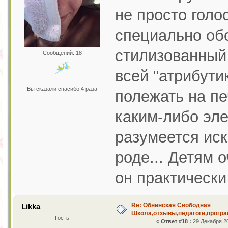
не просто голо
специально об
стилизованный 
Сообщений: 18
всей "атрибути
Вы сказали спасибо 4 раза
полежать на пе
каким-либо эл
разумеется иск
роде... Детям о
он практически
Re: Обнинская Свободная
Likka
Школа,отзывы,педагоги,програ
Гость
«
Ответ #18 :
29 Декабря 20