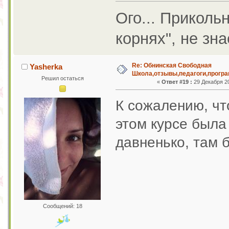
Ого... Приколь
корнях", не зн
Re: Обнинская Свободная
Yasherka
Школа,отзывы,педагоги,програ
Решил остаться
«
Ответ #19 :
29 Декабря 20
К сожалению, что
этом курсе была
давненько, там 
Сообщений: 18