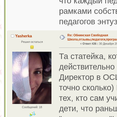
что каждый пед
рамками собств
педагогов энту
Re: Обнинская Свободная
Yasherka
Школа,отзывы,педагоги,програ
Решил остаться
«
Ответ #26 :
30 Декабря 20
Та статейка, к
действительно б
Директор в ОС
точно сколько)
тех, кто сам у
дети, что рань
Сообщений: 18