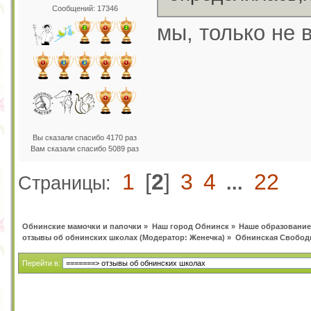
Сообщений: 17346
мы, только не в
Вы сказали спасибо 4170 раз
Вам сказали спасибо 5089 раз
1
[
2
]
3
4
22
Страницы:
...
Обнинские мамочки и папочки
»
Наш город Обнинск
»
Наше образование
отзывы об обнинских школах
(Модератор:
Женечка
) »
Обнинская Свободн
Перейти в: