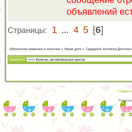
объявлений ест
1
4
5
[
6
]
Страницы:
...
Обнинские мамочки и папочки
»
Наши дети
»
Гардероб. Коляски.Детская 
Перейти в:
Создано в
Powered 