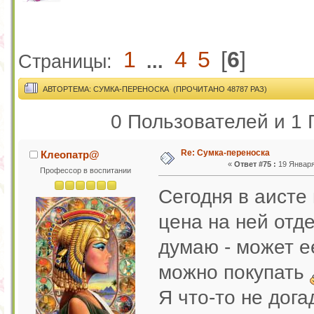
1
4
5
[
6
]
Страницы:
...
АВТОР
ТЕМА: СУМКА-ПЕРЕНОСКА (ПРОЧИТАНО 48787 РАЗ)
0 Пользователей и 1 
Re: Сумка-переноска
Клеопатр@
«
Ответ #75 :
19 Января 
Профессор в воспитании
Сегодня в аисте
цена на ней отд
думаю - может е
можно покупать
Я что-то не дога