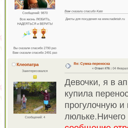
Вам сказали спасибо Kate
Сообщений: 9870
Диеты для похудения на www.nadietah.ru
Всю жизнь ЛЮБИТЬ,
НАДЕЯТЬСЯ и ВЕРИТЬ!
Вы сказали спасибо 2790 раз
Вам сказали спасибо 2491 раз
Re: Сумка-переноска
Клеопатра
«
Ответ #76 :
04 Февраля
Заинтересовался
Девочки, я в а
купила перенос
прогулочную и 
люльке.Ничего
Сообщений: 4
сообщение отр