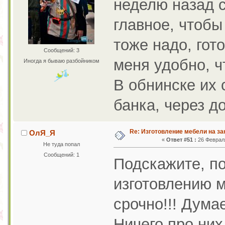
неделю назад с
главное, чтобы
тоже надо, гот
Сообщений: 3
меня удобно, 
Иногда я бываю разбойником
В обнинске их 
банка, через д
Re: Изготовление мебели на за
ОлЯ_Я
«
Ответ #51 :
26 Февраля
Не туда попал
Сообщений: 1
Подскажите, по
изготовлению 
срочно!!! Думае
Ничего про них