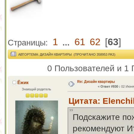
1
61
62
[
63
]
Страницы:
...
АВТОР
ТЕМА: ДИЗАЙН КВАРТИРЫ (ПРОЧИТАНО 358953 РАЗ)
0 Пользователей и 1 
Re: Дизайн квартиры
Ёжик
«
Ответ #930 :
02 Июня 
Знающий родитель
Цитата: Elenchi
Подскажите пож
рекомендуют Ит