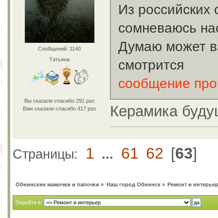
Из российских
сомневаюсь нас
Думаю может в
Сообщений: 1140
Татьяна
смотрится
сообщение пр
Вы сказали спасибо 291 раз
Керамика буду
Вам сказали спасибо 417 раз
1
61
62
[
63
]
Страницы:
...
Обнинские мамочки и папочки
»
Наш город Обнинск
»
Ремонт и интерье
Перейти в: