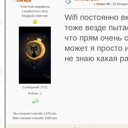
Багира
«
Ответ #9 :
28 Января 
Участник марафона
стройности к лету
Wifi постоянно в
Мудрый советник
тоже везде пытае
что прям очень с
может я просто и
не знаю какая 
Сообщений: 5721
Я Юля ;-)
Вы сказали спасибо 1476 раз
Вам сказали спасибо 1688 раз