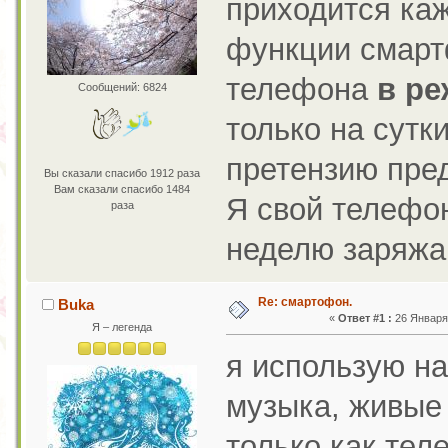
приходится каж
функции смартф
телефона
в р
Сообщений: 6824
только на сутк
претензию пре
Вы сказали спасибо 1912 раза
Вам сказали спасибо 1484
Я свой телефон
раза
неделю заряжа
Re: смартофон.
Buka
«
Ответ #1 :
26 Января 
Я – легенда
я использую на
музыка, живые
только как тел