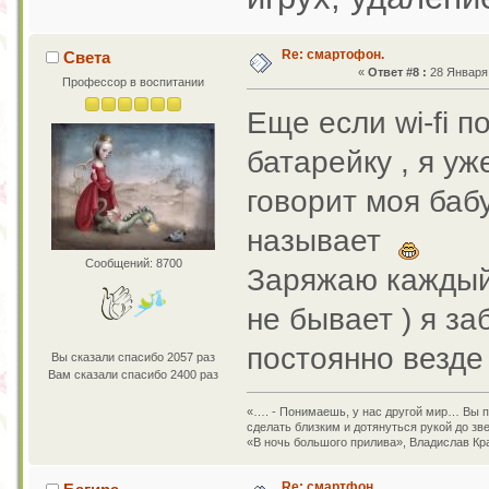
Re: смартофон.
Света
«
Ответ #8 :
28 Января 
Профессор в воспитании
Еще если wi-fi п
батарейку , я уж
говорит моя ба
называет
Сообщений: 8700
Заряжаю каждый 
не бывает ) я з
постоянно везде
Вы сказали спасибо 2057 раз
Вам сказали спасибо 2400 раз
«…. - Понимаешь, у нас другой мир… Вы пр
сделать близким и дотянуться рукой до зв
«В ночь большого прилива», Владислав Кр
Re: смартфон.