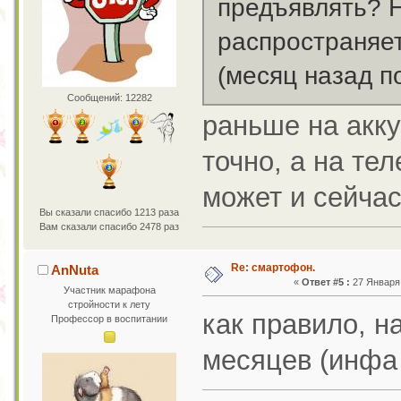
предъявлять? 
распространяет
(месяц назад п
Сообщений: 12282
раньше на акку
точно, а на тел
может и сейчас
Вы сказали спасибо 1213 раза
Вам сказали спасибо 2478 раз
Re: смартофон.
AnNuta
«
Ответ #5 :
27 Января 
Участник марафона
стройности к лету
как правило, н
Профессор в воспитании
месяцев (инфа 