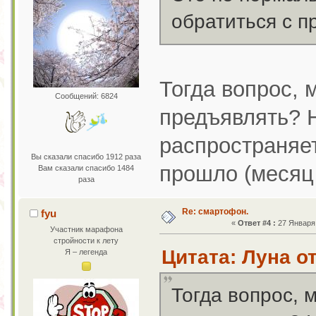
обратиться с п
Тогда вопрос, 
Сообщений: 6824
предъявлять? 
распространяет
Вы сказали спасибо 1912 раза
прошло (месяц 
Вам сказали спасибо 1484
раза
Re: смартофон.
fyu
«
Ответ #4 :
27 Января 
Участник марафона
стройности к лету
Цитата: Луна от
Я – легенда
Тогда вопрос, 