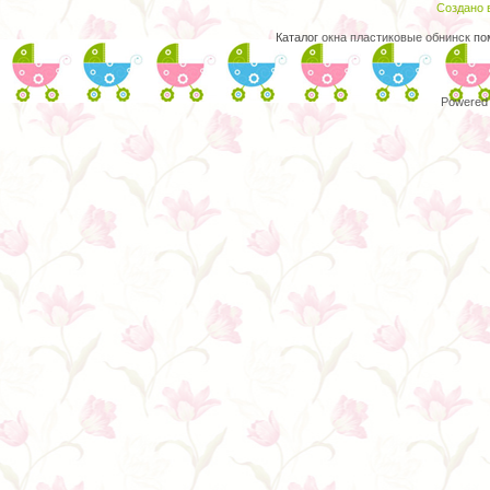
Создано в
Каталог
окна пластиковые обнинск
пом
Powered 