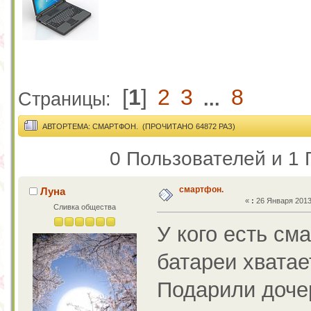
[
1
]
2
3
8
Страницы:
...
АВТОР
ТЕМА: СМАРТФОН. (ПРОЧИТАНО 64872 РАЗ)
0 Пользователей и 1 
смартфон.
Луна
«
:
26 Января 2013,
Сливка общества
У кого есть см
батареи хватае
Подарили доче