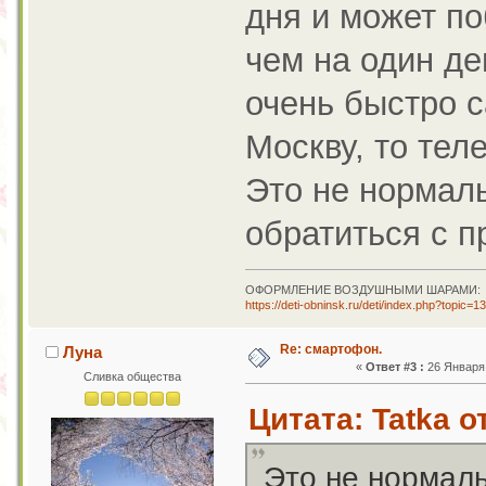
дня и может по
чем на один ден
очень быстро с
Москву, то тел
Это не нормал
обратиться с п
ОФОРМЛЕНИЕ ВОЗДУШНЫМИ ШАРАМИ:
https://deti-obninsk.ru/deti/index.php?topic=1
Re: смартофон.
Луна
«
Ответ #3 :
26 Января 
Сливка общества
Цитата: Tatka о
Это не нормаль