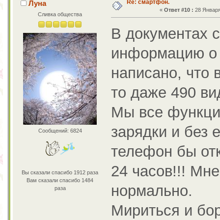
Re: смартфон.
Луна
«
Ответ #10 :
28 Января 
Сливка общества
В документах 
информацию о з
написано, что 
то даже 490 ви
Мы все функци
зарядки и без 
Сообщений: 6824
телефон бы отк
24 часов!!! Мн
Вы сказали спасибо 1912 раза
Вам сказали спасибо 1484
нормально.
раза
Мириться и бор