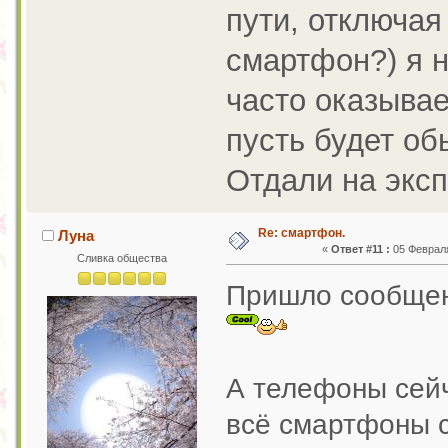
пути, отключая
смартфон?) я не
часто оказывае
пусть будет о
Отдали на эксп
Re: смартфон.
Луна
«
Ответ #11 :
05 Февраля
Сливка общества
Пришло сообщен
А телефоны сейч
всё смартфоны с