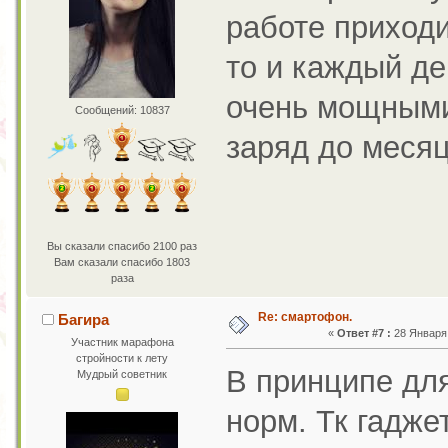
работе приходи
то и каждый ден
очень мощными
Сообщений: 10837
заряд до меся
Вы сказали спасибо 2100 раз
Вам сказали спасибо 1803
раза
Re: смартофон.
Багира
«
Ответ #7 :
28 Января 
Участник марафона
стройности к лету
В принципе дл
Мудрый советник
норм. Тк гадже