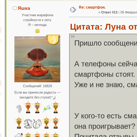
Re: смартфон.
Яшка
«
Ответ #13 :
05 Февраля
Участник марафона
стройности к лету
Цитата: Луна от
Я – легенда
Пришло сообщение
А телефоны сейча
смартфоны стоят.
Уже и не знаю, см
Сообщений: 16829
Если вы принесли радость —
заходите без стука!(ړײ)
У кого-то есть см
она проигрывает?
Почитала отзывы,