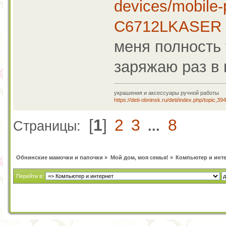
devices/mobile
C6712LKASER
меня полность 
заряжаю раз в
украшения и аксессуары ручной работы
https://deti-obninsk.ru/deti/index.php/topic,39
[
1
]
2
3
8
Страницы:
...
Обнинские мамочки и папочки
»
Мой дом, моя семья!
»
Компьютер и инт
Перейти в: