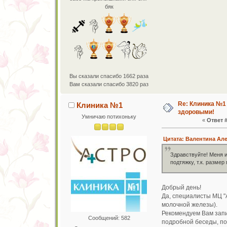
бяк
Вы сказали спасибо 1662 раза
Вам сказали спасибо 3820 раз
Re: Клиника №1
Клиника №1
здоровыми!
Умничаю потихоньку
«
Ответ #
Цитата: Валентина Але
Здравствуйте! Меня и
подтяжку, т.к. разме
Добрый день!
Да, специалисты МЦ 
молочной железы).
Рекомендуем Вам запи
Сообщений: 582
подробной беседы, по