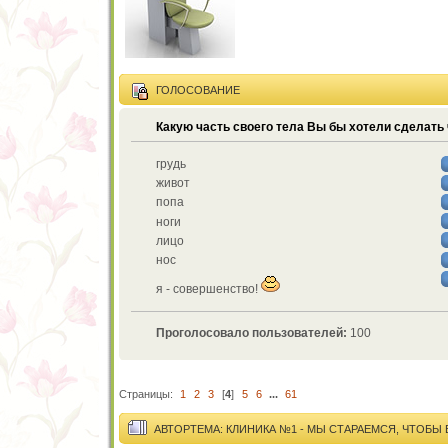
ГОЛОСОВАНИЕ
Какую часть своего тела Вы бы хотели сделать
грудь
живот
попа
ноги
лицо
нос
я - совершенство!
Проголосовало пользователей:
100
Страницы:
1
2
3
[
4
]
5
6
...
61
АВТОР
ТЕМА: КЛИНИКА №1 - МЫ СТАРАЕМСЯ, ЧТОБЫ