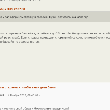
48 :
07 Октября 2013, 14:02:23 »
ября 2013, 22:07:58
но у вас оформить справку в бассейн? Нужен обязательно анализ пцр
ить справку в бассейн для ребенка до 10 лет. Необходим анализ на энтероби
й результат). Если справка нужна для спортивной секции, то потребуется ещ
 в бассейн не оформляются.
 мы стараемся, чтобы ваши дети были
#49 :
14 Ноября 2013, 09:43:40 »
 изменить свой образ к Новогодним праздникам!