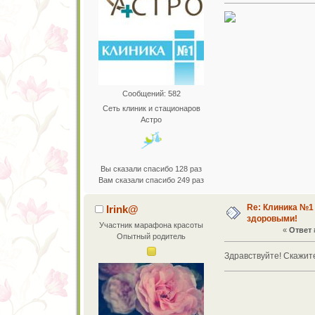
Сообщений: 582
Сеть клиник и стационаров
Астро
Вы сказали спасибо 128 раз
Вам сказали спасибо 249 раз
Re: Клиника №1
Irink@
здоровыми!
Участник марафона красоты
«
Ответ 
Опытный родитель
Здравствуйте! Скажите