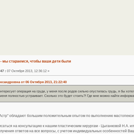
 - мы стараемся, чтобы ваши дети были
47 :
07 Октября 2013, 12:36:12 »
ксандровна от 06 Октября 2013, 21:22:40
нтересует операция на груди, у меня после родов сильно опустилась грудь, я бы хоте
р меня полностью устраивает. Сколько это будет стоить?! Где мне можно найти информ
"Астр" обладают большим положительным опытом по выполнению мастопексии
саться на консультацию к нашим пластическим хирургам - Цыганковой Н.А. ил
лучения ответов на все вопросы, с учетом индивидуальных особенностей Ваш