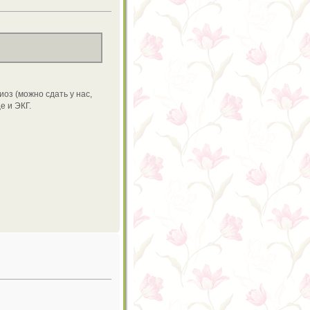
оз (можно сдать у нас,
е и ЭКГ.