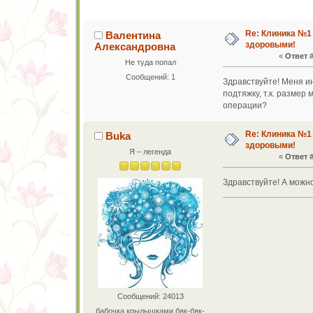
Re: Клиника №1
Валентина
здоровыми!
Александровна
«
Ответ #
Не туда попал
Сообщений: 1
Здравствуйте! Меня ин
подтяжку, т.к. размер
операции?
Re: Клиника №1
Buka
здоровыми!
Я – легенда
«
Ответ #
Здравствуйте! А можн
Сообщений: 24013
бабочка крылышками бяк-бяк-