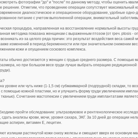
смотреть фотографии "до" и "после" по данному методу, чтобы оценить квал
ое решение. Отметим, что проведению операции сопутствует максимальный 
 современное диагностическое и операционное оборудование, удобные одно-
рованное питание с учетом выполненной операции, внимательный заботлив
ическая процедура, направленная на восстановление нормальной высоты гру
Данная методика показана женщинам с выраженным птозом (от греч. ptosis - 
возникать из-за целого ряда причин: это результат воздействия веса самой 
 также изменений в период беременности или при значительном снижении веса
яжением кожи и опущением соскового комплекса.
аты обычно достигаются у женщин с грудью среднего размера. С помощью 
 размера, но при большом весе груди лучше выбрать операцию редукционной
руди).
ка?
на уровне или чуть ниже (1-1,5 см) субмаммарной (подгрудной) складки, то во
 с помощью кожной пластики, но и улучшить форму груди увеличением импла
 тканью). Сочетание мастопексии с увеличением груди имплантатами являе
ходимо пройти обследование: ультразвуковое и рентгенологическое исслед
 сдать анализы крови, мочи, уровня сахара, ЭКГ. За 10 дней до операции не
щие аспирин, витамин Е, лецитин.
яют излишки растянутой кожи снизу железы и смещают вверх ее основную масс