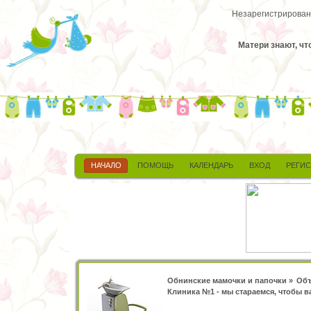
Незарегистрированн
Матери знают, ч
НАЧАЛО
ПОМОЩЬ
КАЛЕНДАРЬ
ВХОД
РЕГИ
Обнинские мамочки и папочки
»
Объ
Клиника №1 - мы стараемся, чтобы 