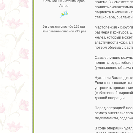
Сеть клиник и стационаров
приеме Вы сможете по
Астро
принять окончательн
пациента в клинике -
стационара, сбаланси
Вы сказали спасибо 128 раз
Мастопексия - хирург
Вам сказали спасибо 249 раз
размера и контуров. 
желез, который может 
эластичности кожи, а
потеря объема с раст
Самые лучшие результ
поднять грудь любого
(уменьшение объема г
Нужна ли Вам подтяж
Если сосок находится 
устранить провисание
(собственной жировой
данной операции.
Перед операцией необ
осмотр анестезиолога,
медикаменты, содержа
В ходе операции удал