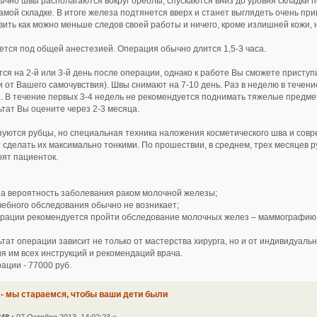
чно швы располагаются вокруг ореолы, спускаются вниз до уровня складки п
мой складке. В итоге железа подтянется вверх и станет выглядеть очень при
вить как можно меньше следов своей работы и ничего, кроме излишней кожи, 
тся под общей анестезией. Операция обычно длится 1,5-3 часа.
я на 2-й или 3-й день после операции, однако к работе Вы сможете приступи
и от Вашего самочувствия). Швы снимают на 7-10 день. Раз в неделю в течен
. В течение первых 3-4 недель не рекомендуется поднимать тяжелые предме
тат Вы оцените через 2-3 месяца.
уются рубцы, но специальная техника наложения косметического шва и со
сделать их максимально тонкими. По прошествии, в среднем, трех месяцев 
оят пациенток.
на вероятность заболевания раком молочной железы;
чебного обследования обычно не возникает;
перации рекомендуется пройти обследование молочных желез – маммографию
тат операции зависит не только от мастерства хирурга, но и от индивидуаль
я им всех инструкций и рекомендаций врача.
ации - 77000 руб.
 - мы стараемся, чтобы ваши дети были