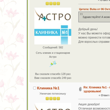
«
Ответ #
Цитата: Buka от 06 Окт
Здравствуйте! А мож
Добрый день!
У нас Вы можете оформ
можно принести готовы
Для взрослых справки
Сообщений: 582
Сеть клиник и стационаров
Астро
Вы сказали спасибо 128 раз
Вам сказали спасибо 249 раз
Re: Клиника №1 -
Клиника №1
здоровыми!
Умничаю потихоньку
«
Ответ 
Акция декабря!
Отличная возможность