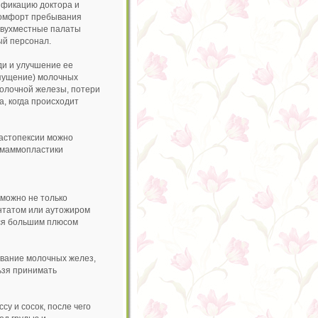
ификацию доктора и
комфорт пребывания
двухместные палаты
ый персонал.
ди и улучшение ее
опущение) молочных
молочной железы, потери
, когда происходит
мастопексии можно
 маммопластики
зможно не только
нтатом или аутожиром
тся большим плюсом
ование молочных желез,
льзя принимать
у и сосок, после чего