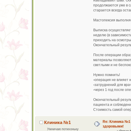
накладывают швы. Обы
продолжаются уже в са
старается всегда оста
Мастопексия выполняе
Выписка осуществляетс
неделю (в зависимост
приходить на осмотры
Окончательный резуль
После операции образ
материалы позволяют 
светлыми и не беспок
Нужно помнить!
◦операция не влияет 
◦затруднений для вра
◦через 1 год после о
Окончательный резуль
пациента и соблюдени
Стоимость самой опер
Re: Клиника №1
Клиника №1
здоровыми!
Умничаю потихоньку