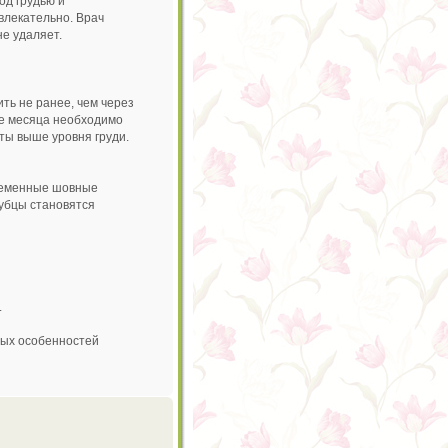
од грудью и
влекательно. Врач
не удаляет.
ть не ранее, чем через
ие месяца необходимо
ты выше уровня груди.
временные шовные
рубцы становятся
.
ных особенностей