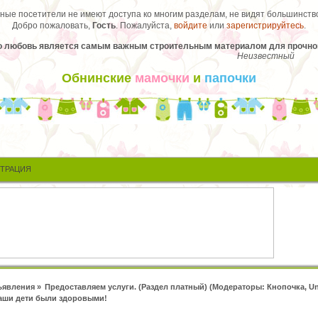
ые посетители не имеют доступа ко многим разделам, не видят большинство
Добро пожаловать,
Гость
. Пожалуйста,
войдите
или
зарегистрируйтесь
.
то любовь является самым важным строительным материалом для прочного
Неизвестный
Обнинские
мамочки
и
папочки
СТРАЦИЯ
явления
»
Предоставляем услуги. (Раздел платный)
(Модераторы:
Кнопочка
,
U
ваши дети были здоровыми!