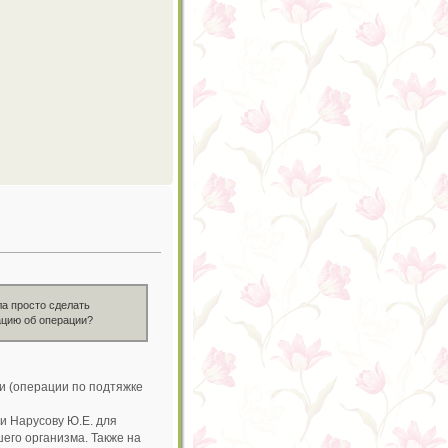
ла просто сделать
ацию об операции?
 (операции по подтяжке
и Нарусову Ю.Е. для
его организма. Также на