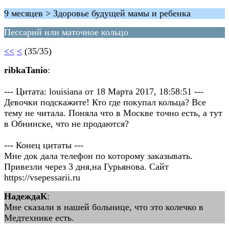
9 месяцев > Здоровье будущей мамы и ребенка
Пессарий или маточное кольцо
<<
<
(35/35)
ribkaTanio
:
--- Цитата: louisiana от 18 Марта 2017, 18:58:51 ---
Девочки подскажите! Кто где покупал кольца? Все
тему не читала. Поняла что в Москве точно есть, а тут
в Обнинске, что не продаются?
--- Конец цитаты ---
Мне док дала телефон по которому заказывать.
Привезли через 3 дня,на Гурьянова. Сайт
https://vsepessarii.ru
НадеждаК
:
Мне сказали в нашей больнице, что это колечко в
Медтехнике есть.