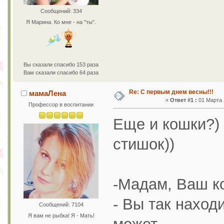
Сообщений: 334
Я Марина. Ко мне - на "ты".
Вы сказали спасибо 153 раза
Вам сказали спасибо 64 раза
Re: С первым днем весны!!!
мамаЛена
«
Ответ #1 :
01 Марта 2
Профессор в воспитании
Еще и кошки?)
стишок))
-Мадам, Ваш ко
- Вы так наход
Сообщений: 7104
Я вам не рыбка! Я - Мать!