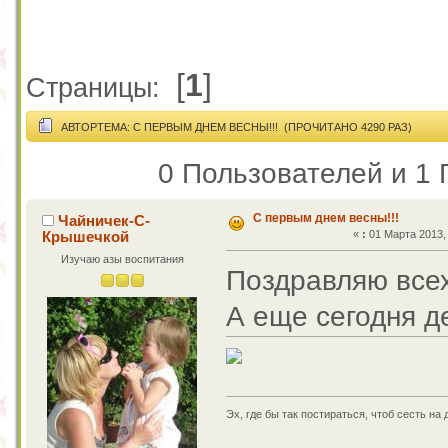
[
1
]
Страницы:
АВТОР
ТЕМА: С ПЕРВЫМ ДНЕМ ВЕСНЫ!!! (ПРОЧИТАНО 4290 РАЗ)
0 Пользователей и 1 
С первым днем весны!!!
Чайничек-С-
Крышечкой
«
:
01 Марта 2013, 
Изучаю азы воспитания
Поздравляю всех
А еще сегодня д
Эх, где бы так постираться, чтоб сесть на