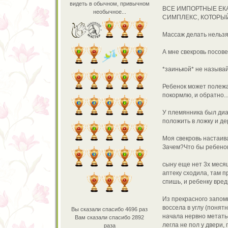
видеть в обычном, привычном
ВСЕ ИМПОРТНЫЕ ЕК
необычное...
СИМПЛЕКС, КОТОРЫЙ Д
Массаж делать нельзя 
А мне свекровь посове
*заинькой* не называй,
Ребенок может полежат
покормлю, и обратно...
У племянника был диа
положить в ложку и д
Моя свекровь настаив
Зачем?Что бы ребенок 
сыну еще нет 3х месяц
аптеку сходила, там п
спишь, и ребенку вред
Из прекрасного запом
воссела в углу (понят
Вы сказали спасибо 4696 раз
начала нервно метатьс
Вам сказали спасибо 2892
легла не пол у двери,
раза