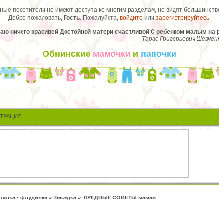
ые посетители не имеют доступа ко многим разделам, не видят большинство
Добро пожаловать,
Гость
. Пожалуйста,
войдите
или
зарегистрируйтесь
.
наю ничего красивей Достойной матери счастливой С ребенком малым на р
Тарас Григорьевич Шевчен
Обнинские
мамочки
и
папочки
СТРАЦИЯ
талка - флудилка
»
Беседка
»
ВРЕДНЫЕ СОВЕТЫ мамам