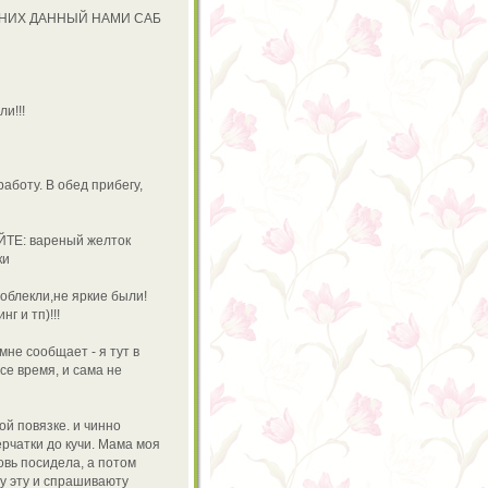
 НИХ ДАННЫЙ НАМИ САБ
и!!!
аботу. В обед прибегу,
ЙТЕ: вареный желток
ки
облекли,не яркие были!
г и тп)!!!
мне сообщает - я тут в
се время, и сама не
й повязке. и чинно
ерчатки до кучи. Мама моя
овь посидела, а потом
ну эту и спрашиваюту