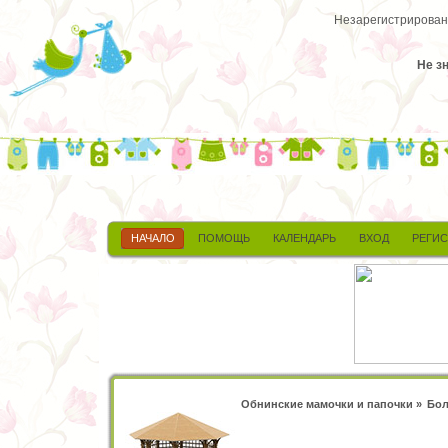
Незарегистрированн
Не з
НАЧАЛО
ПОМОЩЬ
КАЛЕНДАРЬ
ВХОД
РЕГИ
Обнинские мамочки и папочки
»
Бол