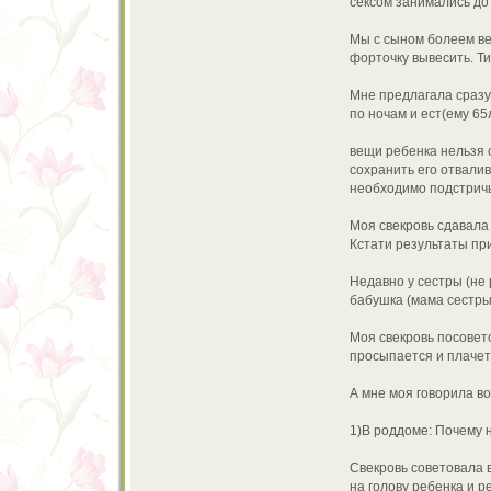
сексом занимались до р
Мы с сыном болеем ве
форточку вывесить. Ти
Мне предлагала сразу 
по ночам и ест(ему 65
вещи ребенка нельзя с
сохранить его отвалив
необходимо подстричь
Моя свекровь сдавала 
Кстати результаты п
Недавно у сестры (не 
бабушка (мама сестры)
Моя свекровь посовет
просыпается и плачет
А мне моя говорила в
1)В роддоме: Почему н
Свекровь советовала в
на голову ребенка и р