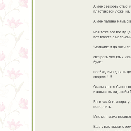
А мне свекровь отмочи
пластиковой ложечки, 
А мне папина мама ск
моя тоже всё возмущал
пот вместе с молоком
"мальчикам до пяти ле
свекровь моя (хых, ло
будет
необходимо довать дев
созреет!!!!!!
Оказывается Сирсы ш
и зависимыми, чтобы 
Вы в какой температур
поперчить...
Мне моя мама посовет
Еще у нас глазик с ро