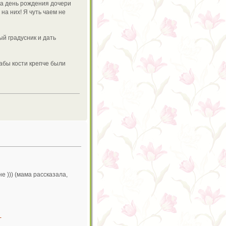
на день рождения дочери
 на них! Я чуть чаем не
ый градусник и дать
абы кости крепче были
е ))) (мама рассказала,
-