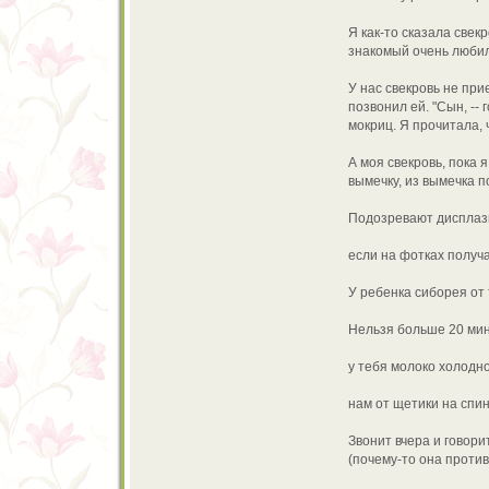
Я как-то сказала свек
знакомый очень любил г
У нас свекровь не при
позвонил ей. "Сын, -- 
мокриц. Я прочитала,
А моя свекровь, пока 
вымечку, из вымечка п
Подозревают дисплази
если на фотках получа
У ребенка сиборея от
Нельзя больше 20 мин
у тебя молоко холодное
нам от щетики на спин
Звонит вчера и говори
(почему-то она проти