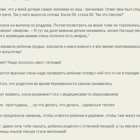
рови, что у моей дочери самая любимая из каш - гречневая. Ответ мне был сл
речу. Так у него выросла голова. Была 58, стала 60. Так что смотри!"
ехала на выписку из роддома. Потом посмотреть на внука тоже не торопилась
говорит свекровь. -- Я тут на даче важным делом занимаюсь, копаю Наташе (мне 
 что кормящим мамам очень полезно есть мокриц."
я кормила ребенка грудью, заходила к нам в комнату и все время приговаривал
о копытечку!
ю? Надо пососать хвост селедки!
ются красные глаза-надо проверить ребенку голову,с ней что-то не в порядке
 того, что родители во время беременности сексом занимались
ут кормить, сосок размокнет! это с медицинским то образованием
 - простудишь......ну что делать, что делать....одеваться теплее
е предлагала свекровь, чтобы отвезти ребенка в деревню, чтобы там через н
т: давно хочу тебе сказать, ребенок родился с отличной писькой, а ты ему вс
вница оных)и писька стала маленькой