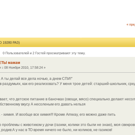
« пр
19280 РАЗ)
0 Пользователей и 2 Гостей просматривают эту тему.
ЕТЫ мамам
«
:
08 Ноября 2010, 17:58:24 »
А ты делай все дела ночью, а днем СПИ!"
в раздумьях, как его реализовать? У меня трое детей: старший-школьник, сред
вает, что детское питание в баночках (овощи, мясо) специально делают несо
обственному вкусу А несоленым его давать нельзя
 - химия. И вообще все химия!!! Кроме Amway, его можно даже пить
о проблемы с животиком у дочи (газики, колики это были не знаю), моя свекро
родив:А у нас в ТО время ничего не было, ни коликов, не газиков!