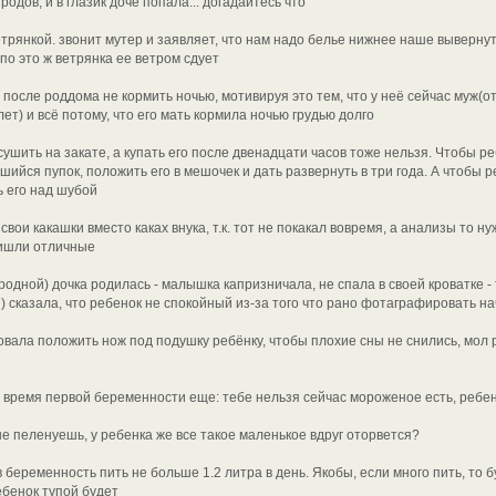
одов, и в глазик доче попала... догадайтесь что
трянкой. звонит мутер и заявляет, что нам надо белье нижнее наше вывернут
по это ж ветрянка ее ветром сдует
после роддома не кормить ночью, мотивируя это тем, что у неё сейчас муж(о
лет) и всё потому, что его мать кормила ночью грудью долго
ушить на закате, а купать его после двенадцати часов тоже нельзя. Чтобы 
шийся пупок, положить его в мешочек и дать развернуть в три года. А чтобы 
 его над шубой
свои какашки вместо каках внука, т.к. тот не покакал вовремя, а анализы то ну
ришли отличные
родной) дочка родилась - малышка капризничала, не спала в своей кроватке - 
 сказала, что ребенок не спокойный из-за того что рано фотаграфировать н
овала положить нож под подушку ребёнку, чтобы плохие сны не снились, мол 
о время первой беременности еще: тебе нельзя сейчас мороженое есть, ребе
е пеленуешь, у ребенка же все такое маленькое вдруг оторвется?
 беременность пить не больше 1.2 литра в день. Якобы, если много пить, то бу
ебенок тупой будет