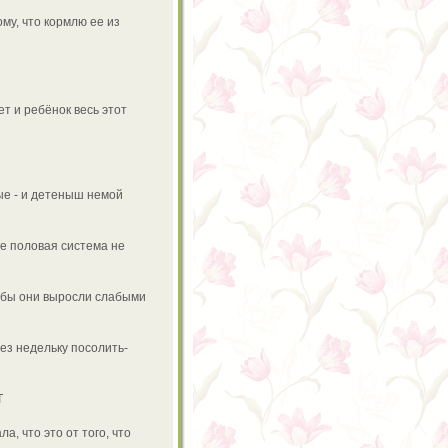
му, что кормлю ее из
ет и ребёнок весь этот
мые - и детеныш немой
ее половая система не
обы они выросли слабыми
рез недельку посолить-
Т
а, что это от того, что