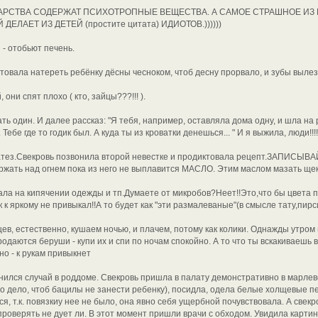
АРСТВА СОДЕРЖАТ ПСИХОТРОПНЫЕ ВЕЩЕСТВА. А САМОЕ СТРАШНОЕ ИЗ
ЕЛАЕТ ИЗ ДЕТЕЙ (простите цитата) ИДИОТОВ.))))))
- отобьют печень.
товала натереть ребёнку дёсны чесноком, чтоб десну прорвало, и зубы вылезл
 они спят плохо ( кто, зайцы???!!! ).
ь один. И далее рассказ: "Я тебя, например, оставляла дома одну, и шла на р
 Тебе где то годик был. А куда ты из кроватки денешься... " И я выжила, люди!!!!
тез.Свекровь позвонила второй невестке и продиктовала рецепт.ЗАПИСЫВА
ержать над огнем пока из него не выплавится МАСЛО. Этим маслом мазать ще
ала на кипячении одежды и тп.Думаете от микробов?Неет!!Это,что бы цвета п
к яркому не привыкал!!А то будет как "эти размалеваные"(в смысле тату,пирсин
ев, естественно, кушаем ночью, и плачем, потому как колики. Однажды утром 
родаются беруши - купи их и спи по ночам спокойно. А то что ты вскакиваешь в
но - к рукам привыкнет
нился случай в роддоме. Свекровь пришла в палату демонстративно в марлево
но дело, чтоб бацилы не занести ребенку), посидла, одела белые холщевые п
я, т.к. повязкиу нее не было, она явно себя ущербной почувствовала. А свекр
 проверять не дует ли. В этот момент пришли врачи с обходом. Увидила карти