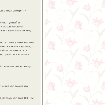
моя маман смотрит и
мунист, умный и
е смотри на огонь
о как и выяснить почему
ого сглаза у меня молока
ьно в савхоз и купила,
яйцо по мне катать....
аз, прям так сырыми и
побольше машин по нему
 знает кто зачем это
т, потому что там КОСТЬ!