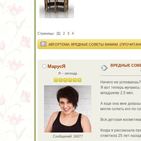
Страницы:
[
1
]
2
3
4
АВТОР
ТЕМА: ВРЕДНЫЕ СОВЕТЫ МАМАМ (ПРОЧИТАНО 
ВРЕДНЫЕ СОВ
МарусЯ
Я – легенда
Ничего не успеваешь? 
Я вот теперь мучаюсь 
младшему 2,5 мес.
А еще она мне доказы
могли солить его по с
Вся детская косметика
Когда я рассказала пр
ответила 25 лет назад 
Сообщений: 16077