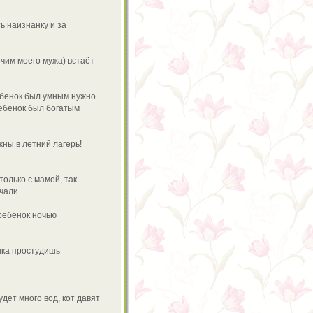
ь наизнанку и за
тчим моего мужа) встаёт
ребенок был умным нужно
ребенок был богатым
жны в летний лагерь!
только с мамой, так
ачали
ребёнок ночью
нка простудишь
дет много вод, кот давят