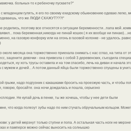
 мамочка. больных-то к ребеночку пускаете?"
с младенцем гулять, я его по своему ехидскому обыкновению одеваю легко, 
о одеваешь, что же ЛЮДИ СКАЖУТ???!"
не родились, поэтому все относятся к ситуации беременности...папа мой..ком
аявил... пока беременная,никогда не пинай кошек ( я их вообще ни пинаю)....н
менно, на газовую конфорку или на огонь в газовой колонке - не удалось. равн
)
о около месяца она торжественно приехала снимать с нас сглаз, на типа от эт
с, зацените девочки - она привезла с собой 3 деревенских, съездила специал
деться, ну хоть трусы оставила и на том спасибо, лечь на диван и начала это 
 с мужем и дочей... А потом данный яйца были торжественно спущены в унит
ой грыжи, надо подгузник с какашками бросить на проезжую часть, и чтобы 
е, говорю, бросайте. она ночи дождалась и пошла, серьезно
бесплодие. Не купай дочь в пенке, ты же хочешь, чтобы у нее дети были
мне, что когда полезут зубы надо по ним стучать обручальным кольцом. Может
ови: у детей мерзнут только ступни и попа. А остальная часть ноги не мерзне
сках и памперсе можно сейчас выносить на солнышко