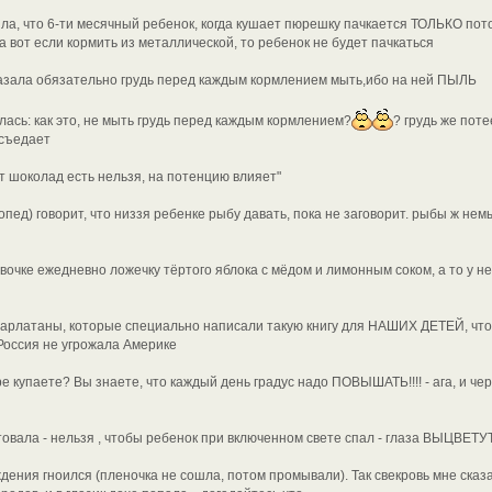
ла, что 6-ти месячный ребенок, когда кушает пюрешку пачкается ТОЛЬКО пото
а вот если кормить из металлической, то ребенок не будет пачкаться
азала обязательно грудь перед каждым кормлением мыть,ибо на ней ПЫЛЬ
ась: как это, не мыть грудь перед каждым кормлением?
? грудь же поте
 съедает
т шоколад есть нельзя, на потенцию влияет"
гопед) говорит, что низзя ребенке рыбу давать, пока не заговорит. рыбы ж не
очке ежедневно ложечку тёртого яблока с мёдом и лимонным соком, а то у н
арлатаны, которые специально написали такую книгу для НАШИХ ДЕТЕЙ, чт
Россия не угрожала Америке
е купаете? Вы знаете, что каждый день градус надо ПОВЫШАТЬ!!!! - ага, и че
овала - нельзя , чтобы ребенок при включенном свете спал - глаза ВЫЦВЕТУ
ждения гноился (пленочка не сошла, потом промывали). Так свекровь мне сказал