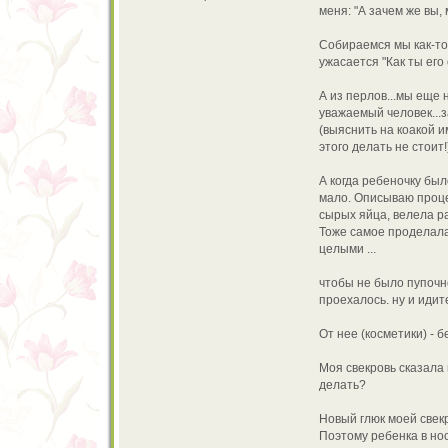
меня: "А зачем же вы,
Собираемся мы как-то 
ужасается "Как ты ег
А из перлов...мы еще 
уважаемый человек...з
(выяснить на коакой и
этого делать не стоит!
А когда ребеночку был
мало. Описываю процес
сырых яйца, велела раз
Тоже самое проделала
целыми ...
чтобы не было пупочн
проехалось. ну и идит
От нее (косметики) - 
Моя свекровь сказала 
делать?
Новый глюк моей свекр
Поэтому ребенка в но