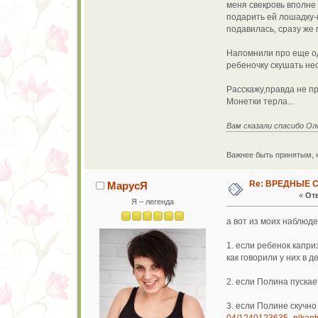
меня свекровь вполне 
подарить ей лошадку-к
подавилась, сразу же 
Напомнили про еще оди
ребеночку скушать не
Расскажу,правда не п
Монетки терла...
Вам сказали спасибо Оле
Важнее быть принятым, 
Re: ВРЕДНЫЕ 
МарусЯ
«
Отв
Я – легенда
а вот из моих наблюде
1. если ребенок капри
как говорили у них в д
2. если Полина пуска
3. если Полине скучно
04/1240123635_pikantn