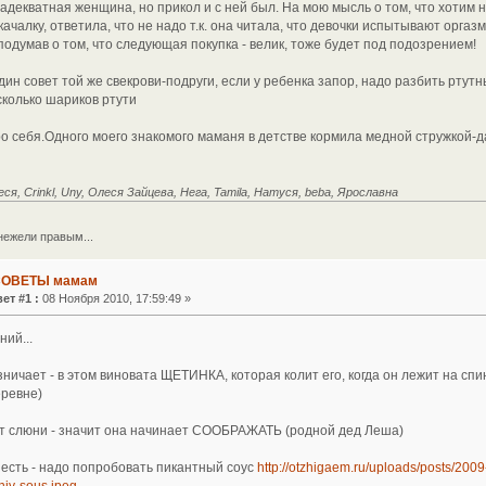
адекватная женщина, но прикол и с ней был. На мою мысль о том, что хотим 
ачалку, ответила, что не надо т.к. она читала, что девочки испытывают оргазм
подумав о том, что следующая покупка - велик, тоже будет под подозрением!
н совет той же свекрови-подруги, если у ребенка запор, надо разбить ртутн
сколько шариков ртути
ро себя.Одного моего знакомого маманя в детстве кормила медной стружкой-д
ся, Crinkl, Uny, Олеся Зайцева, Нега, Tamila, Натуся, beba, Ярославна
нежели правым...
СОВЕТЫ мамам
ет #1 :
08 Ноября 2010, 17:59:49 »
ний...
зничает - в этом виновата ЩЕТИНКА, которая колит его, когда он лежит на спин
еревне)
ет слюни - значит она начинает СООБРАЖАТЬ (родной дед Леша)
 есть - надо попробовать пикантный соус
http://otzhigaem.ru/uploads/posts/2009
iy-sous.jpeg