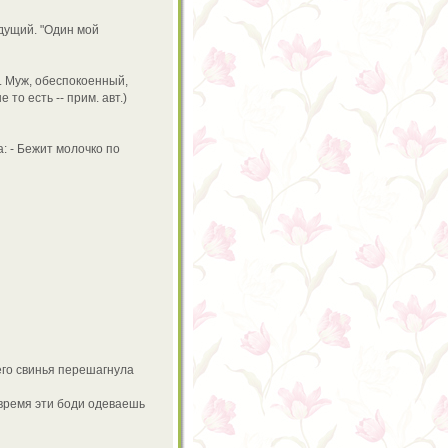
едущий. "Один мой
. Муж, обеспокоенный,
то есть -- прим. авт.)
а: - Бежит молочко по
его свинья перешагнула
е время эти боди одеваешь