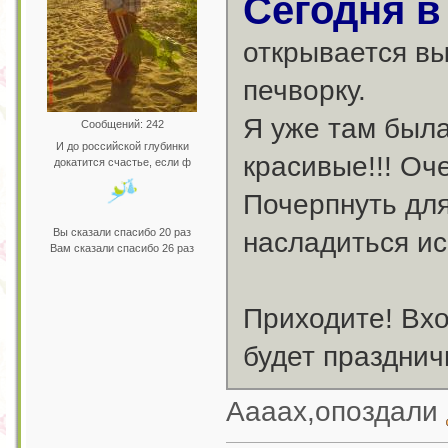
Сегодня в
открывается вы
печворку.
Я уже там была
Сообщений: 242
И до российской глубинки
красивые!!! Оч
докатится счастье, если ф
Почерпнуть для
Вы сказали спасибо 20 раз
насладиться ис
Вам сказали спасибо 26 раз
Приходите! Вхо
будет празднич
Аааах,опоздали