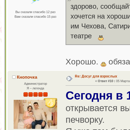
здорово, сообщайт
Вы сказали спасибо 12 раз
хочется на хорош
Вам сказали спасибо 15 раз
им Чехова, Сатири
театре
Хорошо.
обяза
Re: Досуг для взрослых
Кнопочка
«
Ответ #10 :
05 Марта 
Администратор
Я – легенда
Сегодня в 
открывается вы
печворку.