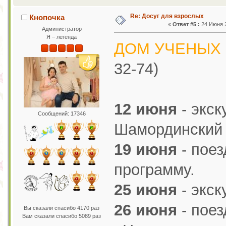
Re: Досуг для взрослых
Кнопочка
«
Ответ #5 :
24 Июня 2
Администратор
Я – легенда
ДОМ УЧЕНЫХ
32-74)
12 июня
- экск
Сообщений: 17346
Шамординский 
19 июня
- поез
программу.
25 июня
- экск
26 июня
- поез
Вы сказали спасибо 4170 раз
Вам сказали спасибо 5089 раз