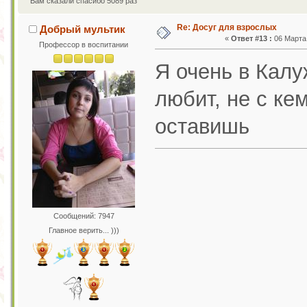
Вам сказали спасибо 5089 раз
Re: Досуг для взрослых
Добрый мультик
«
Ответ #13 :
06 Марта 
Профессор в воспитании
Я очень в Калу
любит, не с ке
оставишь
Сообщений: 7947
Главное верить... )))