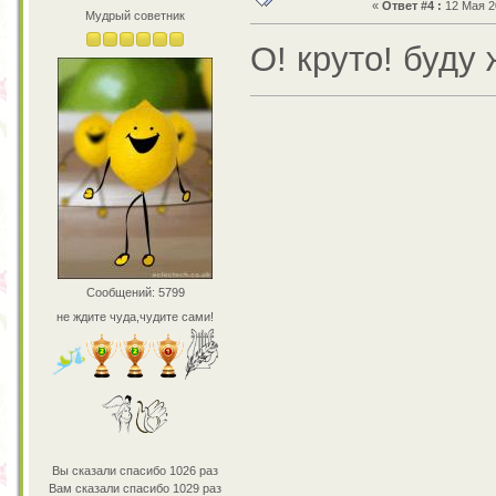
«
Ответ #4 :
12 Мая 20
Мудрый советник
О! круто! буду 
Сообщений: 5799
не ждите чуда,чудите сами!
Вы сказали спасибо 1026 раз
Вам сказали спасибо 1029 раз