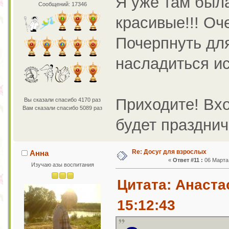
Я уже там была
Сообщений: 17346
красивые!!! Оч
Почерпнуть дл
насладиться ис
Приходите! Вхо
Вы сказали спасибо 4170 раз
Вам сказали спасибо 5089 раз
будет празднич
Re: Досуг для взрослых
Анна
«
Ответ #11 :
06 Марта 
Изучаю азы воспитания
Цитата: Анаста
15:12:43