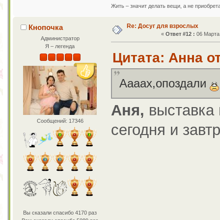
Жить – значит делать вещи, а не приобрет
Re: Досуг для взрослых
Кнопочка
«
Ответ #12 :
06 Марта 
Администратор
Я – легенда
Цитата: Анна от
Аааах,опоздали
Аня,
выставка 
Сообщений: 17346
сегодня и завт
Вы сказали спасибо 4170 раз