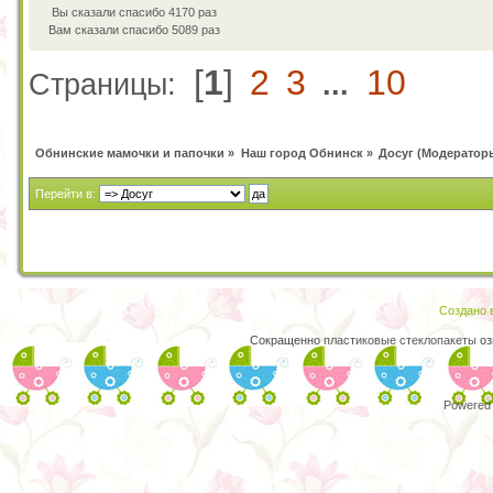
Вы сказали спасибо 4170 раз
Вам сказали спасибо 5089 раз
[
1
]
2
3
10
Страницы:
...
Обнинские мамочки и папочки
»
Наш город Обнинск
»
Досуг
(Модератор
Перейти в:
Создано в
Сокращенно
пластиковые стеклопакеты
оз
Powered 