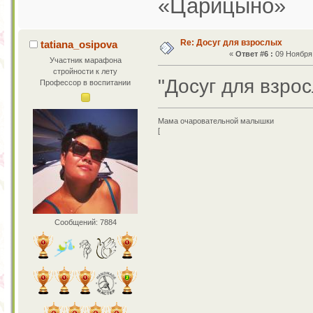
«Царицыно»
Re: Досуг для взрослых
tatiana_osipova
«
Ответ #6 :
09 Ноября 
Участник марафона
стройности к лету
"Досуг для взро
Профессор в воспитании
Мама очаровательной малышки
[
Сообщений: 7884