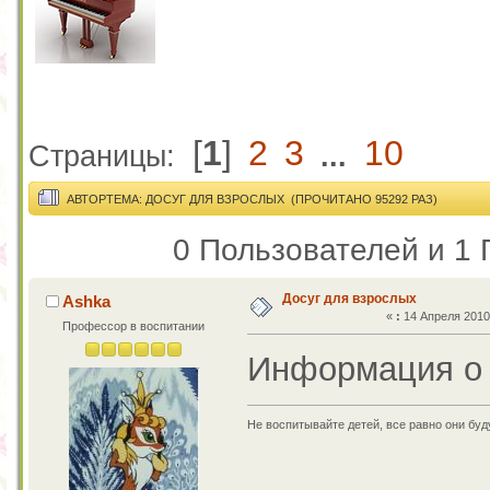
[
1
]
2
3
10
Страницы:
...
АВТОР
ТЕМА: ДОСУГ ДЛЯ ВЗРОСЛЫХ (ПРОЧИТАНО 95292 РАЗ)
0 Пользователей и 1 
Досуг для взрослых
Ashka
«
:
14 Апреля 2010,
Профессор в воспитании
Информация о 
Не воспитывайте детей, все равно они бу