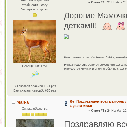
Участник марафона
«
Ответ #4 :
24 Ноября 201
стройности к лету
Эксперт – по детям
Дорогие Мамочки
деткам!!!
Вам сказали спасибо Яшка, Ashka, мамаЛе
Нельзя сделать одного громадного шага, к
Сообщений: 1757
множество мелких и вполне обычных шаго
Вы сказали спасибо 1121 раз
Вам сказали спасибо 625 раз
Re: Поздравляем всех мамочек с
Marka
С днем МАМЫ"
Сливка общества
«
Ответ #5 :
24 Ноября 201
Поздравляю все