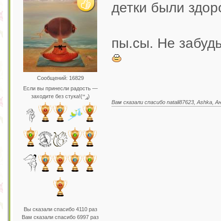
детки были здо
пы.сы. Не забуд
Сообщений: 16829
Если вы принесли радость —
заходите без стука!(ړײ)
Вам сказали спасибо natali87623, Ashka, 
Вы сказали спасибо 4110 раз
Вам сказали спасибо 6997 раз