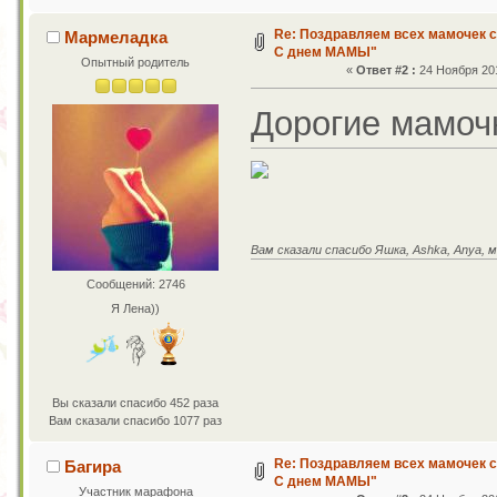
Re: Поздравляем всех мамочек с
Мармеладка
С днем МАМЫ"
Опытный родитель
«
Ответ #2 :
24 Ноября 201
Дорогие мамочк
Вам сказали спасибо Яшка, Ashka, Anya, м
Сообщений: 2746
Я Лена))
Вы сказали спасибо 452 раза
Вам сказали спасибо 1077 раз
Re: Поздравляем всех мамочек с
Багира
С днем МАМЫ"
Участник марафона