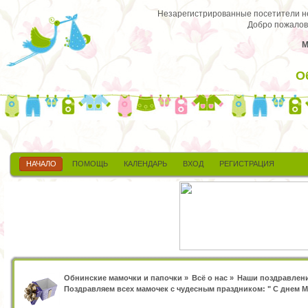
Незарегистрированные посетители не 
Добро пожалов
М
О
НАЧАЛО
ПОМОЩЬ
КАЛЕНДАРЬ
ВХОД
РЕГИСТРАЦИЯ
Обнинские мамочки и папочки
»
Всё о нас
»
Наши поздравлен
Поздравляем всех мамочек с чудесным праздником: " С днем