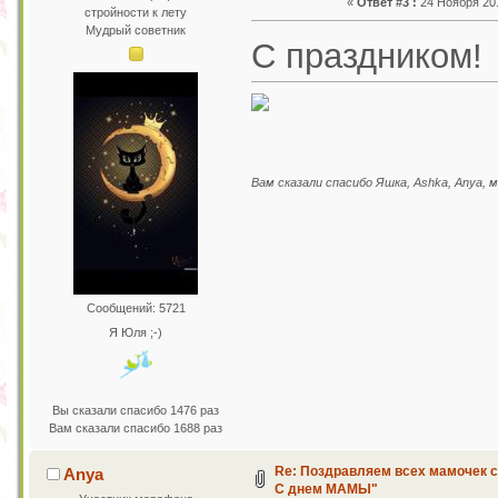
«
Ответ #3 :
24 Ноября 201
стройности к лету
Мудрый советник
С праздником!
Вам сказали спасибо Яшка, Ashka, Anya, м
Сообщений: 5721
Я Юля ;-)
Вы сказали спасибо 1476 раз
Вам сказали спасибо 1688 раз
Re: Поздравляем всех мамочек с
Anya
С днем МАМЫ"