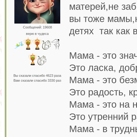
матерей,не заб
вы тоже мамы,н
Сообщений: 19608
детях так как 
верю в чудеса
Мама - это зна
Это ласка, доб
Вы сказали спасибо 4623 раза
Мама - это без
Вам сказали спасибо 3330 раз
Это радость, к
Мама - это на н
Это утренний р
Мама - в трудн