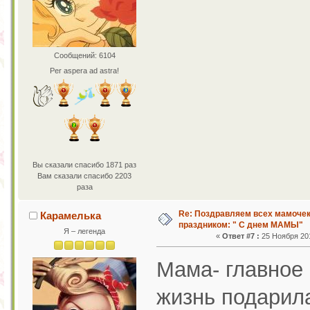
Сообщений: 6104
Per aspera ad astra!
Вы сказали спасибо 1871 раз
Вам сказали спасибо 2203
раза
Re: Поздравляем всех мамоче
Карамелька
праздником: " С днем МАМЫ"
Я – легенда
«
Ответ #7 :
25 Ноября 201
Мама- главное 
жизнь подарила