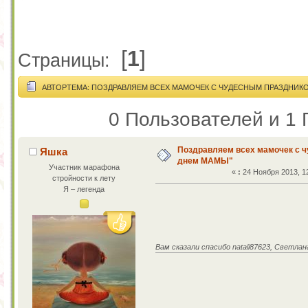
[
1
]
Страницы:
АВТОР
ТЕМА: ПОЗДРАВЛЯЕМ ВСЕХ МАМОЧЕК С ЧУДЕСНЫМ ПРАЗДНИКОМ
0 Пользователей и 1 
Поздравляем всех мамочек с ч
Яшка
днем МАМЫ"
Участник марафона
«
:
24 Ноября 2013, 12
стройности к лету
Я – легенда
Вам сказали спасибо natali87623, Светлан