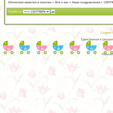
Обнинские мамочки и папочки
»
Всё о нас
»
Наши поздравления
»
СЕНТ
Перейти в:
Создано в
Единственная в Централ
Powered 