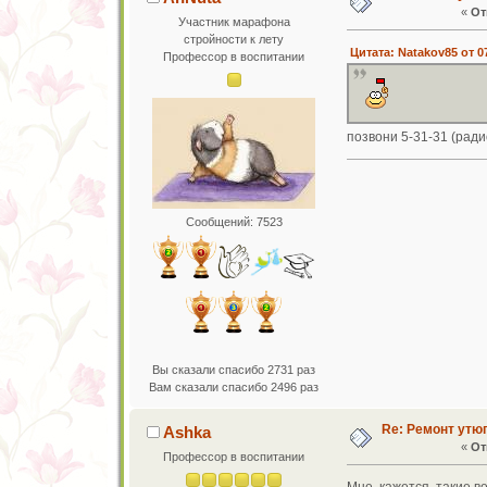
«
От
Участник марафона
стройности к лету
Цитата: Natakov85 от 07
Профессор в воспитании
позвони 5-31-31 (ради
Сообщений: 7523
Вы сказали спасибо 2731 раз
Вам сказали спасибо 2496 раз
Re: Ремонт утю
Ashka
«
От
Профессор в воспитании