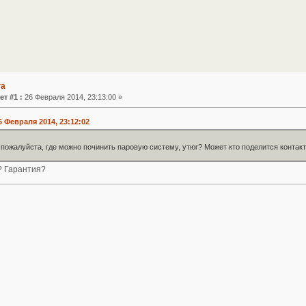
га
ет #1 :
26 Февраля 2014, 23:13:00 »
6 Февраля 2014, 23:12:02
 пожалуйста, где можно починить паровую систему, утюг? Может кто поделится конта
? Гарантия?