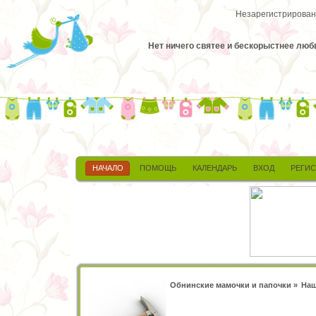
Незарегистрированн
Нет ничего святее и бескорыстнее любв
НАЧАЛО
ПОМОЩЬ
КАЛЕНДАРЬ
ВХОД
РЕГИ
Обнинские мамочки и папочки
»
Наш