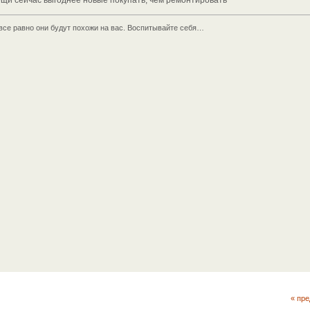
ещи сейчас выгоднее новые покупать, чем ремонтировать
все равно они будут похожи на вас. Воспитывайте себя…
« пр