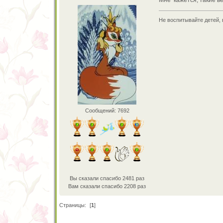
Мне кажется, такие в
Не воспитывайте детей, 
Сообщений: 7692
Вы сказали спасибо 2481 раз
Вам сказали спасибо 2208 раз
Страницы:
[
1
]