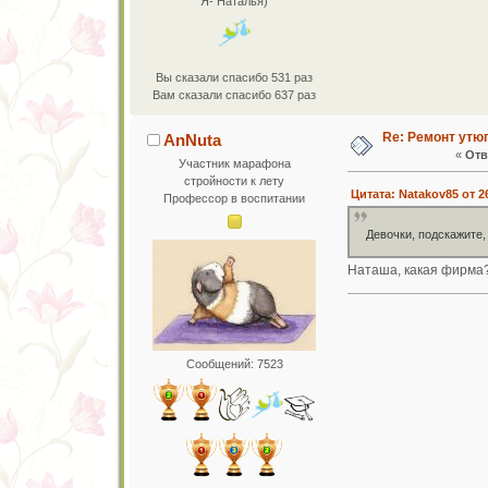
Я- Наталья)
Вы сказали спасибо 531 раз
Вам сказали спасибо 637 раз
Re: Ремонт утю
AnNuta
«
Отв
Участник марафона
стройности к лету
Цитата: Natakov85 от 2
Профессор в воспитании
Девочки, подскажите,
Наташа, какая фирма
Сообщений: 7523