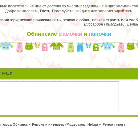
ые посетители не имеют доступа ко многим разделам, не видят большинство
Добро пожаловать,
Гость
. Пожалуйста,
войдите
или
зарегистрируйтесь
.
и матери; всякая привязанность, всякая любовь, всякая страсть или слаб
Виссарион Григорьевич Бели
Обнинские
мамочки
и
папочки
СТРАЦИЯ
 город Обнинск
»
Ремонт и интерьер
(Модератор:
Helga
) »
Ремонт утюга