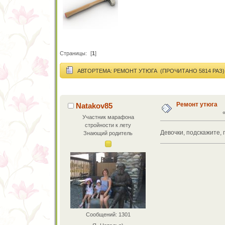
Страницы:
[
1
]
АВТОР
ТЕМА: РЕМОНТ УТЮГА (ПРОЧИТАНО 5814 РАЗ)
Ремонт утюга
Natakov85
Участник марафона
стройности к лету
Девочки, подскажите,
Знающий родитель
Сообщений: 1301