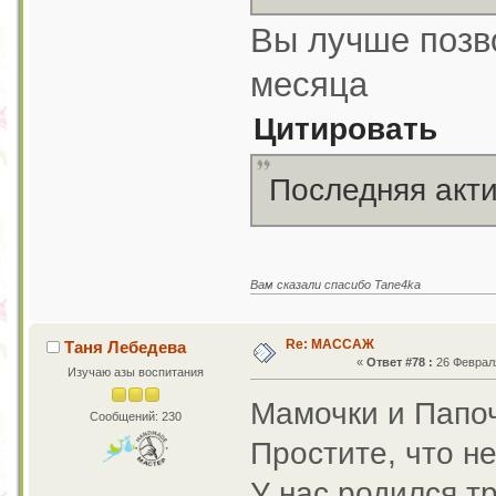
Вы лучше позво
месяца
Цитировать
Последняя акти
Вам сказали спасибо Tane4ka
Re: МАССАЖ
Таня Лебедева
«
Ответ #78 :
26 Февраля
Изучаю азы воспитания
Мамочки и Папоч
Сообщений: 230
Простите, что н
У нас родился т