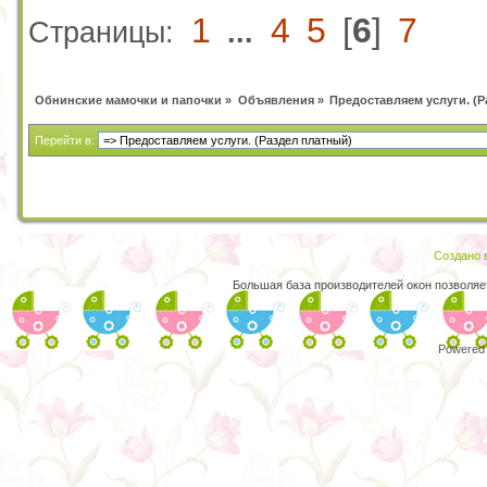
1
4
5
[
6
]
7
Страницы:
...
Обнинские мамочки и папочки
»
Объявления
»
Предоставляем услуги. (Р
Перейти в:
Создано в
Большая база производителей окон позволяе
Powered 