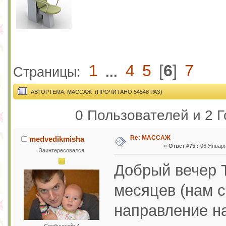
1
4
5
[
6
]
7
Страницы:
...
АВТОР
ТЕМА: МАССАЖ (ПРОЧИТАНО 54548 РАЗ)
0 Пользователей и 2 Г
Re: МАССАЖ
medvedikmisha
«
Ответ #75 :
06 Января 
Заинтересовался
Добрый вечер 
месяцев (нам с
направление н