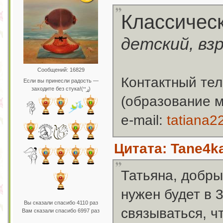
Классичес
детский, вз
Сообщений: 16829
Контактный тел
Если вы принесли радость —
заходите без стука!(ړײ)
(образование 
e-mail:
tatiana
Цитата: Tane4ka
Татьяна, добры
нужен будет в 
Вы сказали спасибо 4110 раз
связываться, ч
Вам сказали спасибо 6997 раз