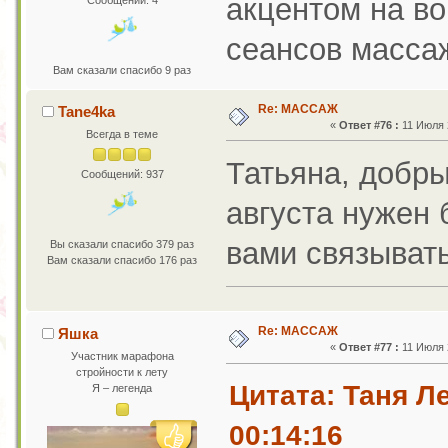
акцентом на во
Сообщений: 4
сеансов масса
Вам сказали спасибо 9 раз
Re: МАССАЖ
Tane4ka
«
Ответ #76 :
11 Июля 2
Всегда в теме
Татьяна, добры
Сообщений: 937
августа нужен 
вами связывать
Вы сказали спасибо 379 раз
Вам сказали спасибо 176 раз
Re: МАССАЖ
Яшка
«
Ответ #77 :
11 Июля 2
Участник марафона
стройности к лету
Цитата: Таня Л
Я – легенда
00:14:16