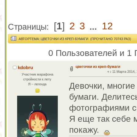
[
1
]
2
3
12
Страницы:
...
АВТОР
ТЕМА: ЦВЕТОЧКИ ИЗ КРЕП-БУМАГИ (ПРОЧИТАНО 70743 РАЗ)
0 Пользователей и 1 
цветочки из креп-бумаги
kdobru
«
:
11 Марта 2014, 
Участник марафона
стройности к лету
Девочки, многие
Я – легенда
бумаги. Делитес
фотографиями с
Я еще так себе м
покажу.