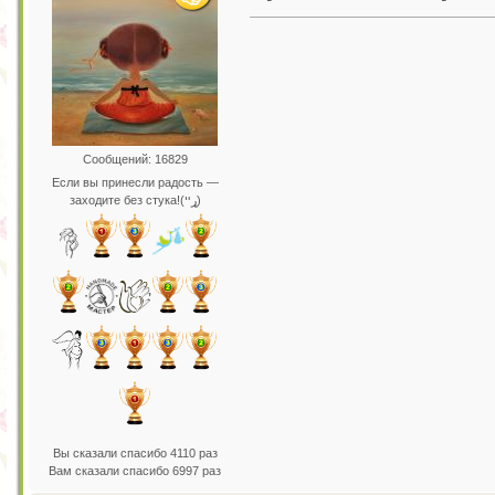
Сообщений: 16829
Если вы принесли радость —
заходите без стука!(ړײ)
Вы сказали спасибо 4110 раз
Вам сказали спасибо 6997 раз