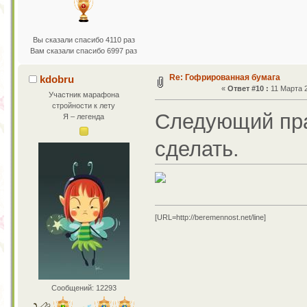
Вы сказали спасибо 4110 раз
Вам сказали спасибо 6997 раз
Re: Гофрированная бумага
kdobru
«
Ответ #10 :
11 Марта 2
Участник марафона
стройности к лету
Следующий пра
Я – легенда
сделать.
[URL=http://beremennost.net/line]
Сообщений: 12293