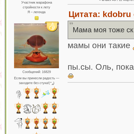
Участник марафона
стройности к лету
Цитата: kdobru 
Я – легенда
Мама моя тоже ск
мамы они такие
пы.сы. Оль, пока
Сообщений: 16829
Если вы принесли радость —
заходите без стука!(ړײ)