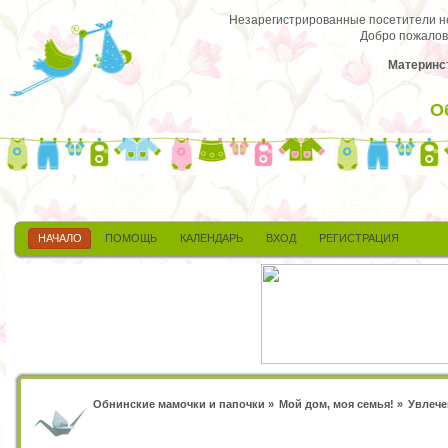
Незарегистрированные посетители не 
Добро пожалов
Материнст
О
НАЧАЛО
ПОМОЩЬ
КАЛЕНДАРЬ
ВХОД
РЕГИСТРАЦИЯ
Обнинские мамочки и папочки
»
Мой дом, моя семья!
»
Увлече