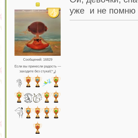
уже и не помн
Сообщений: 16829
Если вы принесли радость —
заходите без стука!(ړײ)