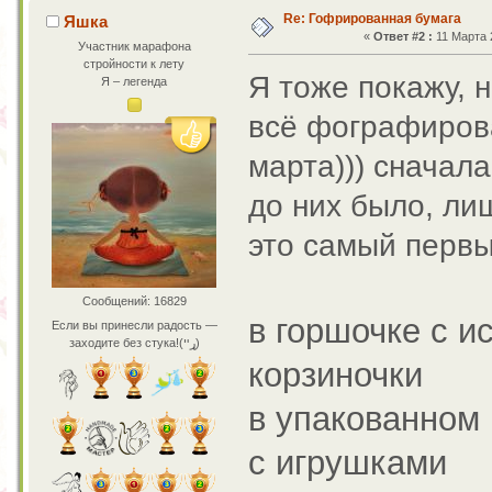
Re: Гофрированная бумага
Яшка
«
Ответ #2 :
11 Марта 2
Участник марафона
стройности к лету
Я тоже покажу, н
Я – легенда
всё фографирова
марта))) сначал
до них было, ли
это самый перв
Сообщений: 16829
в горшочке с и
Если вы принесли радость —
заходите без стука!(ړײ)
корзиночки
в упакованном
с игрушками