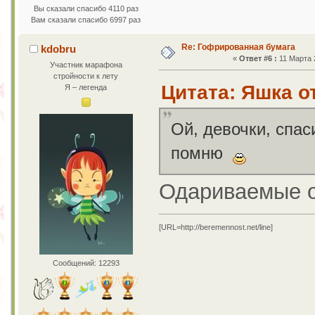
Вы сказали спасибо 4110 раз
Вам сказали спасибо 6997 раз
Re: Гофрированная бумага
kdobru
«
Ответ #6 :
11 Марта 2
Участник марафона
стройности к лету
Цитата: Яшка от
Я – легенда
Ой, девочки, спа
помню
Одариваемые о
[URL=http://beremennost.net/line]
Сообщений: 12293