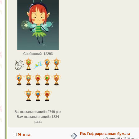
Сообщений: 12293
Вы сказали спасибо 2749 раз
Вам сказали спасибо 1834
раза
Re: Гофрированная бумага
Яшка
«
Ответ #9 :
11 Марта 2