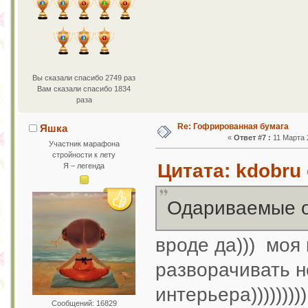
Вы сказали спасибо 2749 раз
Вам сказали спасибо 1834
раза
Re: Гофрированная бумага
Яшка
«
Ответ #7 :
11 Марта 2
Участник марафона
стройности к лету
Цитата: kdobru 
Я – легенда
Одариваемые о
вроде да))) моя 
разворачивать не
интерьера)))))))))
Сообщений: 16829