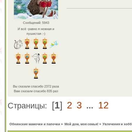
Сообщений: 5943
И всё -равно я нежная и
пушистая :-)
Вы сказали спасибо 2372 раза
Вам сказали спасибо 835 раз
[
1
]
2
3
12
Страницы:
...
Обнинские мамочки и папочки
»
Мой дом, моя семья!
»
Увлечения и хобб