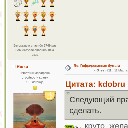
Вы сказали спасибо 2749 раз
Вам сказали спасибо 1834
раза
Re: Гофрированная бумага
Яшка
«
Ответ #11 :
11 Марта 
Участник марафона
стройности к лету
Цитата: kdobru 
Я – легенда
Следующий праз
сделать.
круто, жела