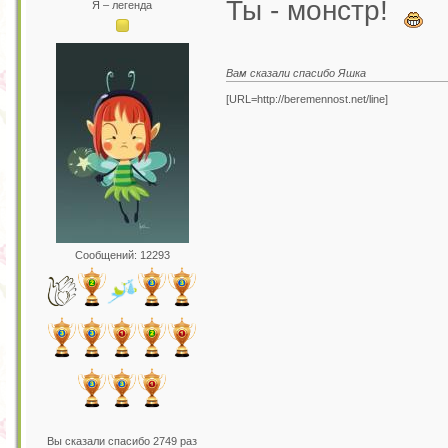
Ты - монстр!
Я – легенда
Вам сказали спасибо Яшка
[URL=http://beremennost.net/line]
Сообщений: 12293
Вы сказали спасибо 2749 раз