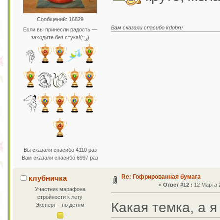
Сообщений: 16829
Вам сказали спасибо kdobru
Если вы принесли радость —
заходите без стука!(ړײ)
Вы сказали спасибо 4110 раз
Вам сказали спасибо 6997 раз
Re: Гофрированная бумага
клубничка
«
Ответ #12 :
12 Марта 2
Участник марафона
стройности к лету
Какая темка, а 
Эксперт – по детям