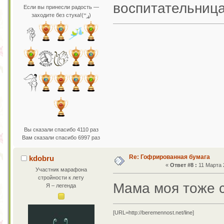
воспитательниц
Если вы принесли радость —
заходите без стука!(ړײ)
Вы сказали спасибо 4110 раз
Вам сказали спасибо 6997 раз
Re: Гофрированная бумага
kdobru
«
Ответ #8 :
11 Марта 2
Участник марафона
стройности к лету
Мама моя тоже с
Я – легенда
[URL=http://beremennost.net/line]