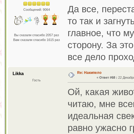
Да все, перест
Сообщений: 9064
то так и загну
главное, что м
Вы сказали спасибо 2057 раз
Вам сказали спасибо 1615 раз
сторону. За эт
все дело прох
Re: Накипело
Likka
«
Ответ #68 :
22 Декабря
Гость
Ой, какая живо
читаю, мне все
идеальная свек
равно ужасно г