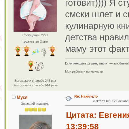
готовит)))) Я с
смски шлет и с
кулинарную кни
детства нравил
Сообщений: 2227
тружусь во благо
маму этот факт
Если женщина худеет, значит — влюблена!
Мои работы и полезности
Вы сказали спасибо 245 раз
Вам сказали спасибо 614 раза
Re: Накипело
Муся
«
Ответ #61 :
22 Декабря
Знающий родитель
Цитата: Евгени
13:39:58