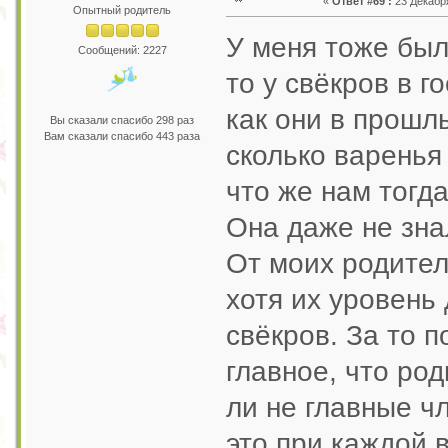
«
Ответ #69 :
23 Декабря
Опытный родитель
У меня тоже был
Сообщений: 2227
то у свёкров в г
как они в прошл
Вы сказали спасибо 298 раз
Вам сказали спасибо 443 раза
сколько варенья 
что же нам тогд
Она даже не знал
От моих родител
хотя их уровень
свёкров. За то п
главное, что род
ли не главные ч
это при каждой 