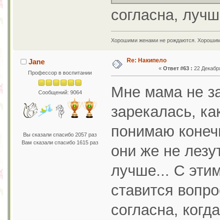
согласна, лучш
Хорошими женами не рождаются. Хорошим
Re: Накипело
Jane
«
Ответ #63 :
22 Декабря
Профессор в воспитании
Мне мама не за
Сообщений: 9064
зарекалась, ка
понимаю конеч
Вы сказали спасибо 2057 раз
Вам сказали спасибо 1615 раз
они же не лезу
лучше... С эти
ставится вопро
согласна, когд