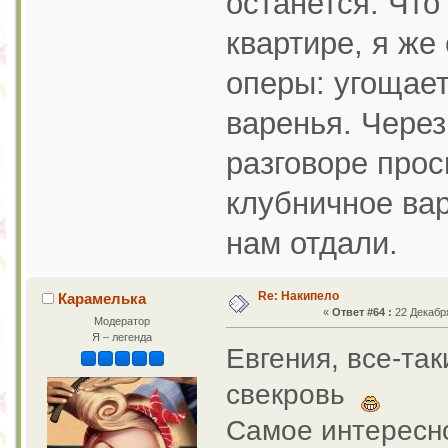
останется. Что
квартире, я же
оперы: угощает
варенья. Через
разговоре прос
клубничное вар
нам отдали.
Re: Накипело
Карамелька
«
Ответ #64 :
22 Декабря
Модератор
Я – легенда
Евгения, все-так
свекровь
Самое интересное