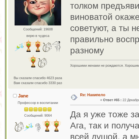
толком предъяви
виноватой окаже
советуют, а ты 
Сообщений: 19608
верю в чудеса
правильно восп
разному
Хорошими женами не рождаются. Хорошим
Вы сказали спасибо 4623 раза
Вам сказали спасибо 3330 раз
Re: Накипело
Jane
«
Ответ #65 :
22 Декабря
Профессор в воспитании
Да я уже тоже 
Сообщений: 9064
Ага, так и получ
всей душой, а м