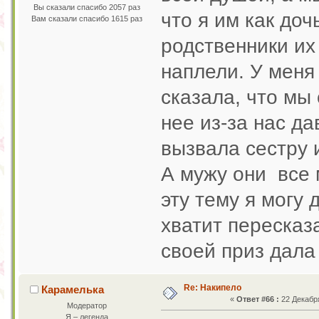
Вы сказали спасибо 2057 раз
что я им как доч
Вам сказали спасибо 1615 раз
родственники их
наплели. У меня
сказала, что мы
нее из-за нас д
вызвала сестру и
А мужу они все 
эту тему я могу 
хватит пересказ
своей приз дала 
Re: Накипело
Карамелька
«
Ответ #66 :
22 Декабря
Модератор
Я – легенда