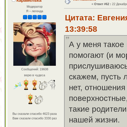
Карамелька
«
Ответ #62 :
22 Декабря
Модератор
Я – легенда
Цитата: Евгени
13:39:58
А у меня такое
помогают (и мо
прислушиваюсь,
Сообщений: 19608
скажем, пусть 
верю в чудеса
нет, отношения "
поверхностные,
такие родители
Вы сказали спасибо 4623 раза
нашей жизни.
Вам сказали спасибо 3330 раз