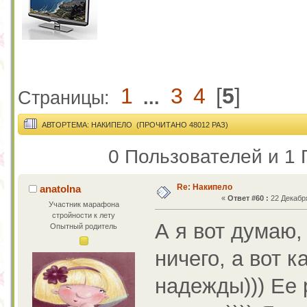
1
3
4
[
5
]
Страницы:
...
АВТОР
ТЕМА: НАКИПЕЛО (ПРОЧИТАНО 48012 РАЗ)
0 Пользователей и 1 
Re: Накипело
anatolna
«
Ответ #60 :
22 Декабря
Участник марафона
стройности к лету
А я вот думаю,
Опытный родитель
ничего, а вот 
надежды))) Ее 