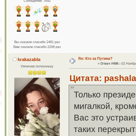
Сообщений: 7692
Вы сказали спасибо 2481 раз
Вам сказали спасибо 2208 раз
Re: Кто за Путина?
krakazabla
«
Ответ #496 :
02 Ноября
Умничаю потихоньку
Цитата: pashala
Только президе
мигалкой, кром
Вас это устраи
таких перекрыт