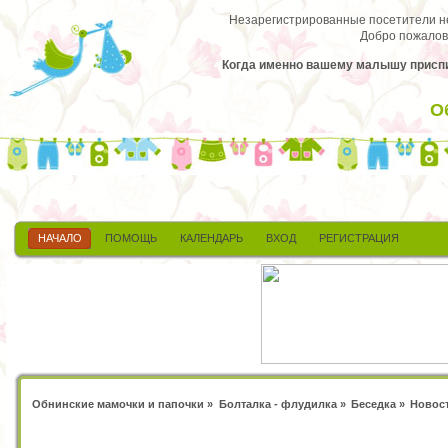
Незарегистрированные посетители не 
Добро пожалов
Когда именно вашему малышу приспич
О
НАЧАЛО
ПОМОЩЬ
КАЛЕНДАРЬ
ВХОД
РЕГИСТРАЦИЯ
Обнинские мамочки и папочки
»
Болталка - флудилка
»
Беседка
»
Новос