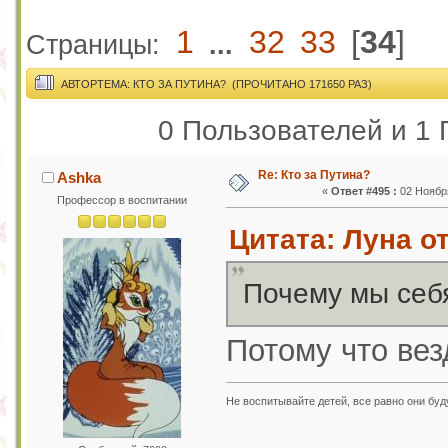
1
32
33
[
34
]
Страницы:
...
АВТОР
ТЕМА: КТО ЗА ПУТИНА? (ПРОЧИТАНО 171650 РАЗ)
0 Пользователей и 1 
Re: Кто за Путина?
Ashka
«
Ответ #495 :
02 Ноября
Профессор в воспитании
Цитата: Луна от
Почему мы себя
Потому что вез
Не воспитывайте детей, все равно они бу