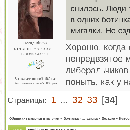
снилось. Люди 
в одних ботинка
мигалки. Не езд
Сообщений: 3533
Хорошо, когда 
АН "ПАРТНЕР" 8-953-333-91-
12; 8-919-030-42-41
непредвзятое м
либеральчиков
поныть, как у н
Вы сказали спасибо 560 раз
Вам сказали спасибо 865 раз
1
32
33
[
34
]
Страницы:
...
Обнинские мамочки и папочки
»
Болталка - флудилка
»
Беседка
»
Новос
Перейти в: