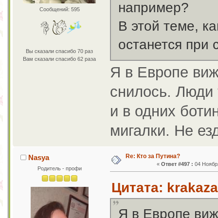
например?
Сообщений: 595
В этой теме, к
останется при 
Вы сказали спасибо 70 раз
Вам сказали спасибо 62 раза
Я в Европе виж
снилось. Люди 
и в одних ботин
мигалки. Не ез
Re: Кто за Путина?
Nasya
«
Ответ #497 :
04 Ноября
Родитель - профи
Цитата: krakaza
Я в Европе виж