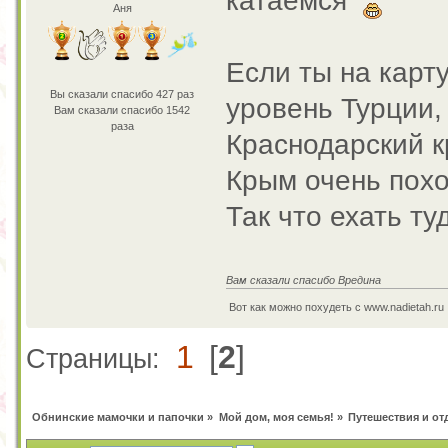
катаемся
Аня
Если ты на карт
Вы сказали спасибо 427 раз
уровень Турции,
Вам сказали спасибо 1542
раза
Краснодарский кр
Крым очень похо
Так что ехать ту
Вам сказали спасибо Вредина
Вот как можно похудеть с www.nadietah.ru 
1
[
2
]
Страницы:
Обнинские мамочки и папочки
»
Мой дом, моя семья!
»
Путешествия и от