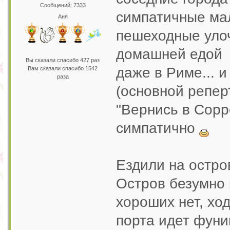
Сообщений: 7333
симпатичные мал
Аня
пешеходные улоч
домашней едо
Вы сказали спасибо 427 раз
даже в Риме... 
Вам сказали спасибо 1542
раза
(основной репер
"Вернись в Сор
симпатично
Ездили на остро
Остров безумно 
хороших нет, ход
порта идет фуни