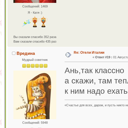
Сообщений: 1469
Я - Катя :)
Вы сказали спасибо 352 раза
Вам сказали спасибо 435 раз
Re: Отели Италии
Вредина
«
Ответ #19 :
01 Августа
Мудрый советник
Ань,так классн
а скажи, там теп
к ним надо ехат
«Счастье для всех, даром, и пусть никто 
Сообщений: 5948