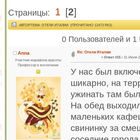
1
[
2
]
Страницы:
АВТОР
ТЕМА: ОТЕЛИ ИТАЛИИ (ПРОЧИТАНО 12473 РАЗ)
0 Пользователей и 1 
Re: Отели Италии
Anna
«
Ответ #15 :
31 Июля 20
Участник марафона красоты
Профессор в воспитании
У нас был включе
шикарно, на тер
ужинать там был
На обед выходил
маленьких кафеш
свининку за сме
соседние города