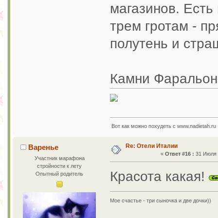
магазинов. Есть
трем гротам - п
полутень и стр
Камни Фаральон
Вот как можно похудеть с www.nadietah.ru 
Re: Отели Италии
Варенье
«
Ответ #16 :
31 Июля 2
Участник марафона
стройности к лету
Красота какая!
Опытный родитель
Мое счастье - три сыночка и две дочки))