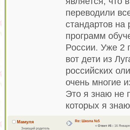
является, что в
переводили вс
стандартов на 
программ обуч
России. Уже 2 
вот дети из Лу
российских ол
очень многие и
Это я знаю не 
которых я знаю
Re: Школа №5
Мамуля
«
Ответ #6 :
16 Января 
Знающий родитель