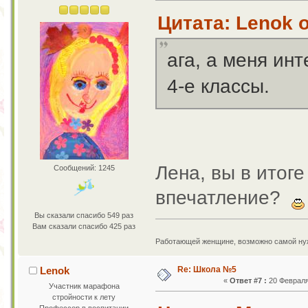
Цитата: Lenok о
ага, а меня ин
4-е классы.
Лена, вы в итоге
Сообщений: 1245
впечатление?
Вы сказали спасибо 549 раз
Вам сказали спасибо 425 раз
Работающей женщине, возможно самой нужн
Re: Школа №5
Lenok
«
Ответ #7 :
20 Февраля 
Участник марафона
стройности к лету