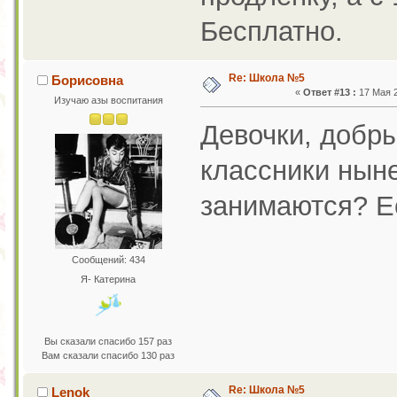
Бесплатно.
Re: Школа №5
Борисовна
«
Ответ #13 :
17 Мая 2
Изучаю азы воспитания
Девочки, добры
классники нын
занимаются? Е
Сообщений: 434
Я- Катерина
Вы сказали спасибо 157 раз
Вам сказали спасибо 130 раз
Re: Школа №5
Lenok