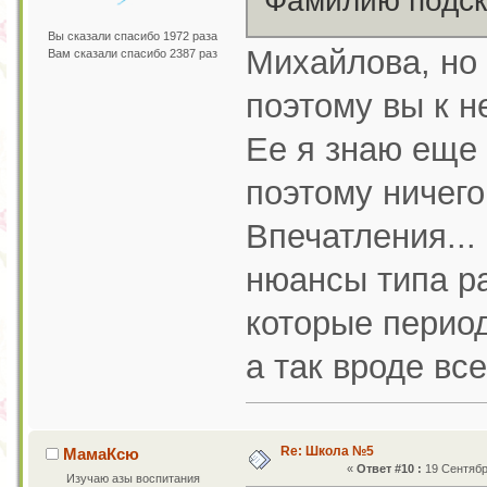
Фамилию подск
Вы сказали спасибо 1972 раза
Михайлова, но 
Вам сказали спасибо 2387 раз
поэтому вы к н
Ее я знаю еще 
поэтому ничего
Впечатления...
нюансы типа р
которые период
а так вроде вс
Re: Школа №5
МамаКсю
«
Ответ #10 :
19 Сентября
Изучаю азы воспитания