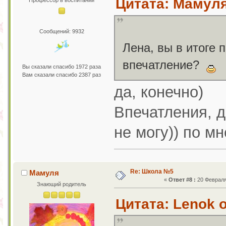
Цитата: Мамуля 
Профессор в воспитании
Сообщений: 9932
Лена, вы в итоге 
впечатление?
Вы сказали спасибо 1972 раза
Вам сказали спасибо 2387 раз
да, конечно)
Впечатления, д
не могу)) по мн
Re: Школа №5
Мамуля
«
Ответ #8 :
20 Февраля 
Знающий родитель
Цитата: Lenok о