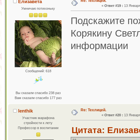
Re: Техлицей.
Елизавета
«
Ответ #19 :
13 Января 
Умничаю потихоньку
Подскажите по
Корякину Светл
информации
Сообщений: 618
Вы сказали спасибо 238 раз
Вам сказали спасибо 177 раз
Re: Техлицей.
lenthik
«
Ответ #20 :
13 Января 
Участник марафона
стройности к лету
Цитата: Елизаве
Профессор в воспитании