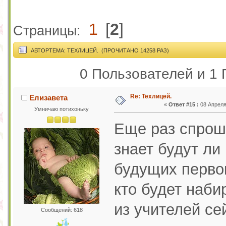
1
[
2
]
Страницы:
АВТОР
ТЕМА: ТЕХЛИЦЕЙ. (ПРОЧИТАНО 14258 РАЗ)
0 Пользователей и 1 
Re: Техлицей.
Елизавета
«
Ответ #15 :
08 Апреля 
Умничаю потихоньку
Еще раз спрошу
знает будут ли
будущих перво
кто будет набир
из учителей сей
Сообщений: 618