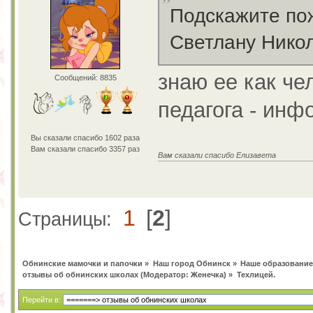
Подскажите по
Светлану Нико
знаю ее как че
Сообщений: 8835
педагога - инф
Вы сказали спасибо 1602 раза
Вам сказали спасибо 3357 раз
Вам сказали спасибо Елизавета
1
[
2
]
Страницы:
Обнинские мамочки и папочки
»
Наш город Обнинск
»
Наше образование
отзывы об обнинских школах
(Модератор:
Женечка
) »
Техлицей.
Перейти в: