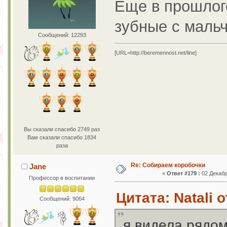
Еще в прошлог
зубные с маль
Сообщений: 12293
[URL=http://beremennost.net/line]
Вы сказали спасибо 2749 раз
Вам сказали спасибо 1834
раза
Re: Собираем коробочки
Jane
«
Ответ #179 :
02 Декабр
Профессор в воспитании
Цитата: Natali 
Сообщений: 9064
я видела рядо