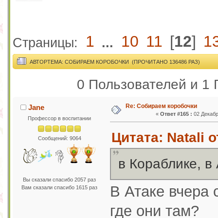
1
10
11
[
12
]
1
Страницы:
...
АВТОР
ТЕМА: СОБИРАЕМ КОРОБОЧКИ (ПРОЧИТАНО 136486 РАЗ)
0 Пользователей и 1 
Re: Собираем коробочки
Jane
«
Ответ #165 :
02 Декабр
Профессор в воспитании
Цитата: Natali 
Сообщений: 9064
в Кораблике, в
Вы сказали спасибо 2057 раз
В Атаке вчера 
Вам сказали спасибо 1615 раз
где они там?