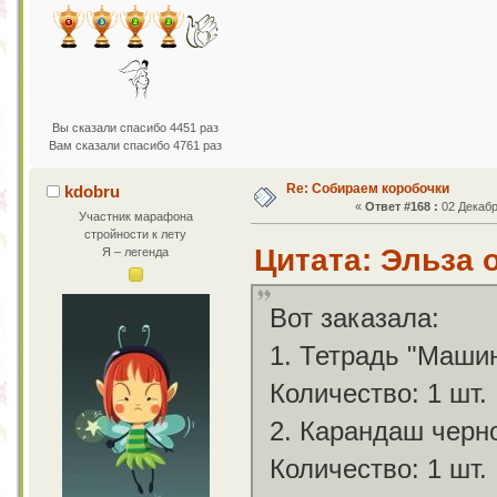
Вы сказали спасибо 4451 раз
Вам сказали спасибо 4761 раз
Re: Собираем коробочки
kdobru
«
Ответ #168 :
02 Декабр
Участник марафона
стройности к лету
Цитата: Эльза о
Я – легенда
Вот заказала:
1. Тетрадь "Машин
Количество: 1 шт.
2. Карандаш черно
Количество: 1 шт.