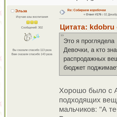
Re: Собираем коробочки
Эльза
«
Ответ #176 :
02 Декабр
Изучаю азы воспитания
Цитата: kdobru 
Сообщений: 302
Это я проглядел
Девочки, а кто зн
Вы сказали спасибо 113 раза
Вам сказали спасибо 143 раза
распродажных вещи
бюджет поджимает
Хорошо было с А
подходящих вещ
мальчиков: "А т