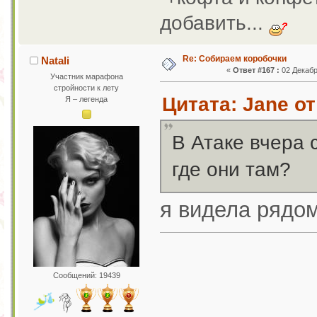
добавить...
Re: Собираем коробочки
Natali
«
Ответ #167 :
02 Декабр
Участник марафона
стройности к лету
Цитата: Jane от
Я – легенда
В Атаке вчера 
где они там?
я видела рядо
Сообщений: 19439