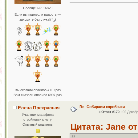
Сообщений: 16829
Если вы принесли радость —
заходите без стука!(ړײ)
Вы сказали спасибо 4110 раз
Вам сказали спасибо 6997 раз
Re: Собираем коробочки
Елена Прекрасная
«
Ответ #170 :
02 Декабр
Участник марафона
стройности к лету
Цитата: Jane от
Опытный родитель