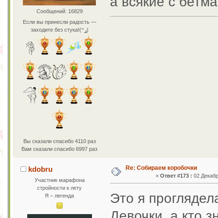
а всякие с бетм
Сообщений: 16829
Если вы принесли радость —
заходите без стука!(ړײ)
Вы сказали спасибо 4110 раз
Вам сказали спасибо 6997 раз
Re: Собираем коробочки
kdobru
«
Ответ #173 :
02 Декабр
Участник марафона
стройности к лету
Это я прогляде
Я – легенда
Девочки, а кто з