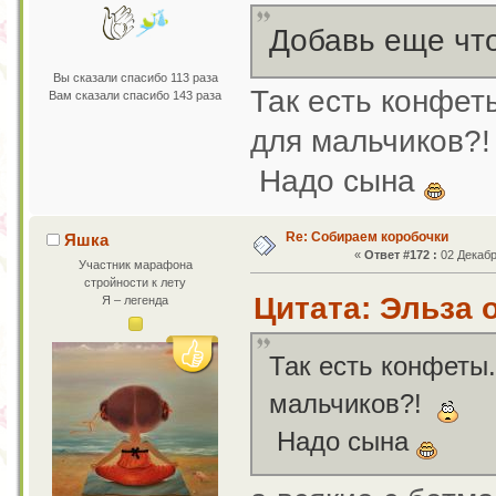
Добавь еще что
Вы сказали спасибо 113 раза
Так есть конфе
Вам сказали спасибо 143 раза
для мальчиков?
Надо сына
Re: Собираем коробочки
Яшка
«
Ответ #172 :
02 Декабр
Участник марафона
стройности к лету
Цитата: Эльза о
Я – легенда
Так есть конфеты
мальчиков?!
Надо сына