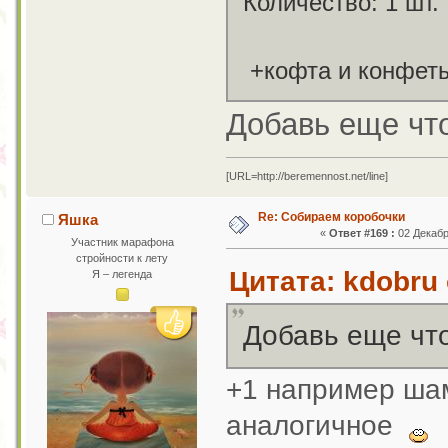
Количество: 1 шт.
+кофта и конфеты
Добавь еще что
[URL=http://beremennost.net/line]
Re: Собираем коробочки
Яшка
«
Ответ #169 :
02 Декабр
Участник марафона
стройности к лету
Цитата: kdobru 
Я – легенда
Добавь еще что
+1 например ша
аналогичное