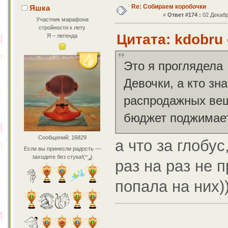
Re: Собираем коробочки
Яшка
«
Ответ #174 :
02 Декабр
Участник марафона
стройности к лету
Цитата: kdobru 
Я – легенда
Это я проглядел
Девочки, а кто зн
распродажных вещи
бюджет поджимает
Сообщений: 16829
а что за глобус
Если вы принесли радость —
заходите без стука!(ړײ)
раз на раз не 
попала на них))