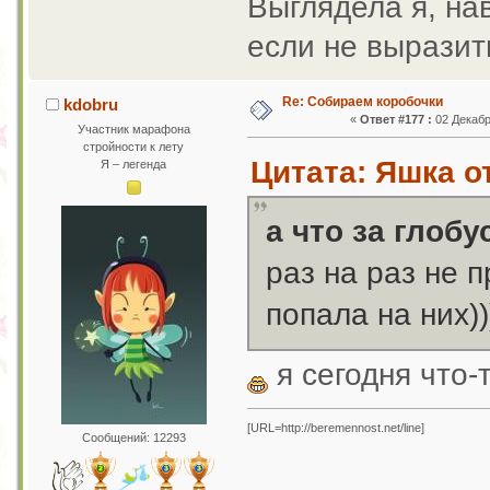
Выглядела я, на
если не выразит
Re: Собираем коробочки
kdobru
«
Ответ #177 :
02 Декабр
Участник марафона
стройности к лету
Цитата: Яшка от
Я – легенда
а что за глобу
раз на раз не 
попала на них))
я сегодня что-
[URL=http://beremennost.net/line]
Сообщений: 12293