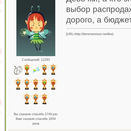
выбор распродаж
дорого, а бюдже
[URL=http://beremennost.net/line]
Сообщений: 12293
Вы сказали спасибо 2749 раз
Вам сказали спасибо 1834
раза