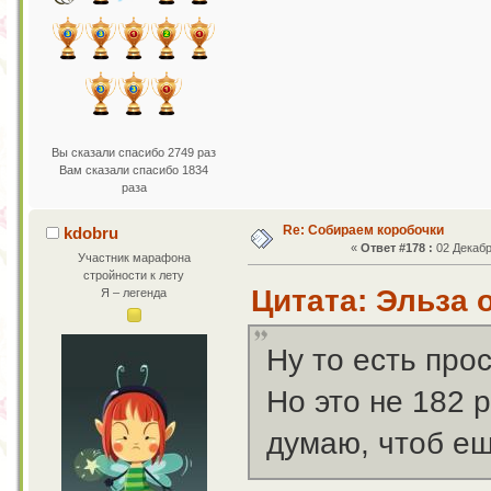
Вы сказали спасибо 2749 раз
Вам сказали спасибо 1834
раза
Re: Собираем коробочки
kdobru
«
Ответ #178 :
02 Декабр
Участник марафона
стройности к лету
Цитата: Эльза о
Я – легенда
Ну то есть про
Но это не 182 
думаю, чтоб е