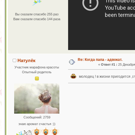
Вы сказали спасибо 255 раз
Вам сказали спасибо 144 раза
Re: Когда папа - адвокат.
Натулёк
«
Ответ #1 :
25 Декабря 
Участник марафона красоты
Опытный родитель
молодец ! в жизни пригодится ,
Сообщений: 2759
знаю аромат счастья :))